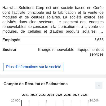
Hanwha Solutions Corp est une société basée en Corée
dont l'activité principale est la fabrication et la vente de
modules et de cellules solaires. La société exerce ses
activités dans cinq secteurs. Le segment des énergies
renouvelables se consacre à la fabrication et à la vente de
modules, de cellules et d'autres produits solaires. Le
segment des matériaux de base est engagé dans la
Employés
5 656
production et la fourniture de polyéthylène basse densité
(LDPE), de sodas caustiques, de chlorures de polyvinyle
Secteur
Energie renouvelable - Equipements et
(PVC) et autres. Le segment des matériaux transformés est
services
engagé dans la fabrication et la vente de produits tels que
les pièces automobiles, les matériaux industriels et les
matériaux solaires. Le secteur de la vente au détail est
Plus d'informations sur la société
chargé de la vente au détail de vêtements, d'articles divers,
de produits alimentaires et de boissons par l'intermédiaire
de grands magasins. Le segment Autres est engagé dans le
développement de l'immobilier, la production et la vente de
Compte de Résultat et Estimations
composants électroniques ainsi que d'autres activités.