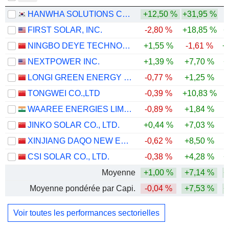
HANWHA SOLUTIONS CORPORATION
+12,50 %
+31,95 %
FIRST SOLAR, INC.
-2,80 %
+18,85 %
+
NINGBO DEYE TECHNOLOGY GROUP CO., LTD.
+1,55 %
-1,61 %
+
NEXTPOWER INC.
+1,39 %
+7,70 %
+
LONGI GREEN ENERGY TECHNOLOGY CO., LTD.
-0,77 %
+1,25 %
-
TONGWEI CO.,LTD
-0,39 %
+10,83 %
-
WAAREE ENERGIES LIMITED
-0,89 %
+1,84 %
-
JINKO SOLAR CO., LTD.
+0,44 %
+7,03 %
-
XINJIANG DAQO NEW ENERGY CO.,LTD.
-0,62 %
+8,50 %
-
CSI SOLAR CO., LTD.
-0,38 %
+4,28 %
+
Moyenne
+1,00 %
+7,14 %
+
Moyenne pondérée par Capi.
-0,04 %
+7,53 %
+
Voir toutes les performances sectorielles