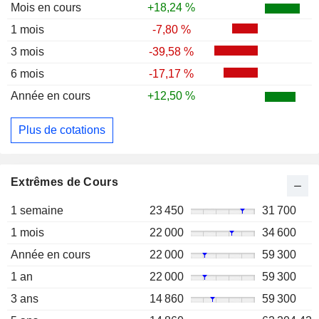
Mois en cours
+18,24 %
1 mois
-7,80 %
3 mois
-39,58 %
6 mois
-17,17 %
Année en cours
+12,50 %
Plus de cotations
Extrêmes de Cours
1 semaine
23 450
31 700
1 mois
22 000
34 600
Année en cours
22 000
59 300
1 an
22 000
59 300
3 ans
14 860
59 300