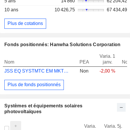
5 ans
14 860
62 204,42
10 ans
10 426,75
67 434,49
Plus de cotations
Fonds positionnés: Hanwha Solutions Corporation
Varia. 1
Nom
PEA
janv.
Not
JSS EQ SYSTMTC EM MKTS P USD DIST
Non
-2,00 %
Plus de fonds positionnés
Systèmes et équipements solaires
photovoltaïques
Varia.
Varia. 5j.