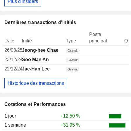
Plus d'insiders
Dernières transactions d'initiés
Poste
Date
Initié
Type
principal
Qua
26/03/25
Jeong-hee Chae
Gratuit
23/12/24
Soo Man An
Gratuit
22/12/24
Jae-Han Lee
Gratuit
Historique des transactions
Cotations et Performances
1 jour
+12,50 %
1 semaine
+31,95 %