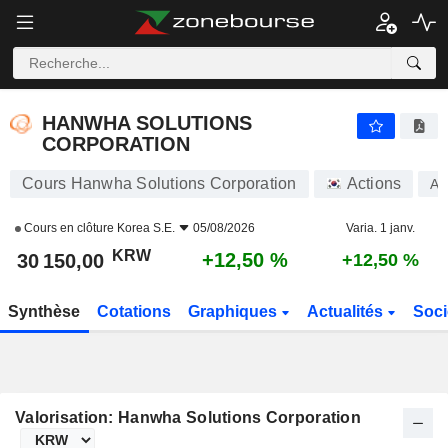
HANWHA SOLUTIONS CORPORATION
30 150,00
₩
+12,50 %
HANWHA SOLUTIONS
CORPORATION
Cours Hanwha Solutions Corporation
Actions
A0
Cours en clôture
Korea S.E.
05/08/2026
Varia. 1 janv.
KRW
+12,50 %
30 150,00
+12,50 %
Synthèse
Cotations
Graphiques
Actualités
Soci
Valorisation: Hanwha Solutions Corporation