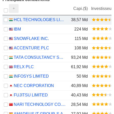
Capi.($)
Investisseur
HCL TECHNOLOGIES LIMITED
38,57 Md
IBM
224 Md
SNOWFLAKE INC.
115 Md
ACCENTURE PLC
108 Md
TATA CONSULTANCY SERVICES LTD.
93,24 Md
RELX PLC
61,92 Md
INFOSYS LIMITED
50 Md
NEC CORPORATION
40,89 Md
FUJITSU LIMITED
40,43 Md
NARI TECHNOLOGY CO., LTD.
28,54 Md
AMADEUS IT GROUP, S.A.
27,92 Md