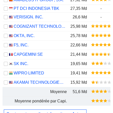
PT DCI INDONESIA TBK
27,35 Md
-
VERISIGN. INC.
26,6 Md
-
COGNIZANT TECHNOLOGY SOLUTIONS CORPORATION
25,98 Md
OKTA, INC.
25,78 Md
F5, INC.
22,66 Md
CAPGEMINI SE
21,44 Md
SK INC.
19,65 Md
WIPRO LIMITED
19,41 Md
AKAMAI TECHNOLOGIES, INC.
15,92 Md
Moyenne
51,6 Md
Moyenne pondérée par Capi.