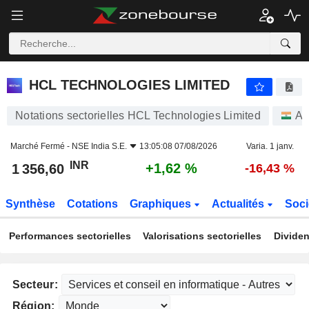
HCL TECHNOLOGIES LIMITED
1 356,60
₹
+1,62 %
HCL TECHNOLOGIES LIMITED
Notations sectorielles HCL Technologies Limited
Ac
Marché Fermé -
NSE India S.E.
13:05:08 07/08/2026
Varia. 1 janv.
INR
+1,62 %
1 356,60
-16,43 %
Synthèse
Cotations
Graphiques
Actualités
Soci
Performances sectorielles
Valorisations sectorielles
Dividen
Secteur:
Région: