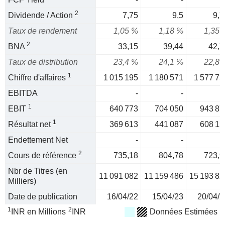
2
Dividende / Action
7,75
9,5
9,7
Taux de rendement
1,05 %
1,18 %
1,35 
2
BNA
33,15
39,44
42,7
Taux de distribution
23,4 %
24,1 %
22,8 
1
Chiffre d'affaires
1 015 195
1 180 571
1 577 73
EBITDA
-
-
1
EBIT
640 773
704 050
943 87
1
Résultat net
369 613
441 087
608 12
Endettement Net
-
-
2
Cours de référence
735,18
804,78
723,9
Nbr de Titres (en
11 091 082
11 159 486
15 193 82
Milliers)
Date de publication
16/04/22
15/04/23
20/04/2
1
2
INR en Millions
INR
Données Estimées