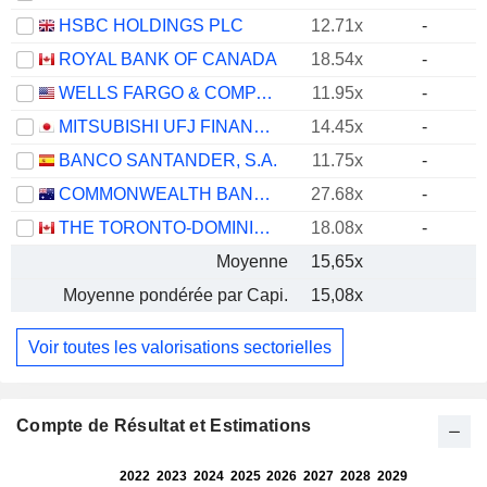
HSBC HOLDINGS PLC
12.71x
-
ROYAL BANK OF CANADA
18.54x
-
WELLS FARGO & COMPANY
11.95x
-
MITSUBISHI UFJ FINANCIAL GROUP, INC.
14.45x
-
BANCO SANTANDER, S.A.
11.75x
-
COMMONWEALTH BANK OF AUSTRALIA
27.68x
-
THE TORONTO-DOMINION BANK
18.08x
-
Moyenne
15,65x
Moyenne pondérée par Capi.
15,08x
Voir toutes les valorisations sectorielles
Compte de Résultat et Estimations