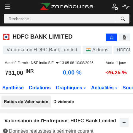
HDFC BANK LIMITED
731,00
₹
0,00 %
HDFC BANK LIMITED
Valorisation HDFC Bank Limited
Actions
HDFCB
Marché Fermé -
NSE India S.E.
13:05:08 10/08/2026
Varia. 1 janv.
INR
0,00 %
731,00
-26,25 %
Synthèse
Cotations
Graphiques
Actualités
Soci
Ratios de Valorisation
Dividende
Valorisation de l'Entreprise: HDFC Bank Limited
Données réajustées à périmètre courant