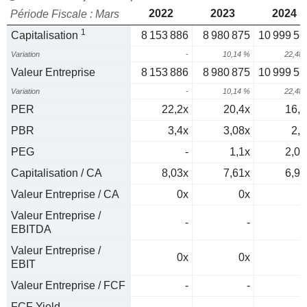
2022
2023
2024
Période Fiscale : Mars
1
Capitalisation
8 153 886
8 980 875
10 999 56
Variation
-
10,14 %
22,48
Valeur Entreprise
8 153 886
8 980 875
10 999 56
Variation
-
10,14 %
22,48
PER
22,2x
20,4x
16,9
PBR
3,4x
3,08x
2,5
PEG
-
1,1x
2,04
Capitalisation / CA
8,03x
7,61x
6,97
Valeur Entreprise / CA
0x
0x
0
Valeur Entreprise /
-
-
EBITDA
Valeur Entreprise /
0x
0x
0
EBIT
Valeur Entreprise / FCF
-
-
FCF Yield
-
-