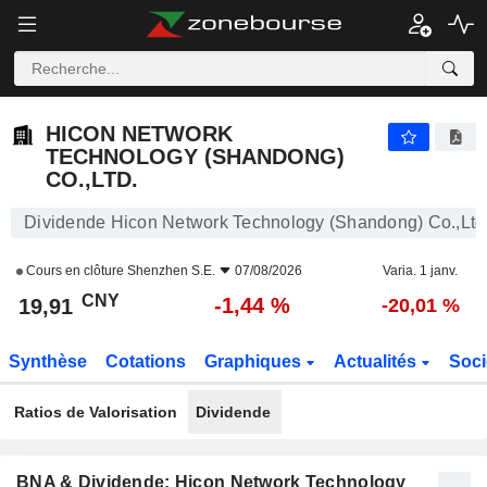
HICON NETWORK TECHNOLOGY (SHANDONG) CO.,LTD.
19,91
¥
-1,44 %
HICON NETWORK
TECHNOLOGY (SHANDONG)
CO.,LTD.
Dividende Hicon Network Technology (Shandong) Co.,Ltd
Cours en clôture
Shenzhen S.E.
07/08/2026
Varia. 1 janv.
CNY
-1,44 %
19,91
-20,01 %
Synthèse
Cotations
Graphiques
Actualités
Soci
Ratios de Valorisation
Dividende
BNA & Dividende: Hicon Network Technology