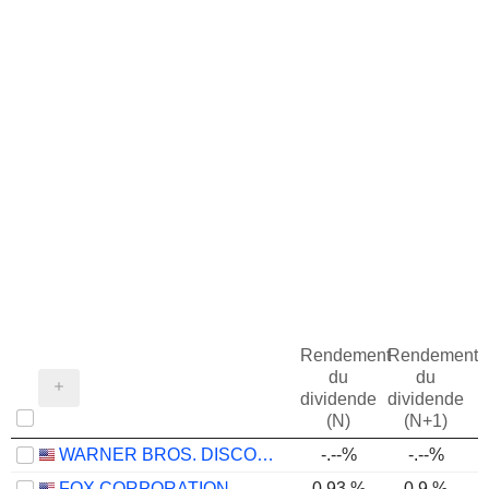
Rendement
Rendement
du
du
dividende
dividende
(N)
(N+1)
WARNER BROS. DISCOVERY, INC.
-.--%
-.--%
FOX CORPORATION
0,93 %
0,9 %