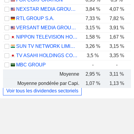
NEXSTAR MEDIA GROUP, INC.
3,84 %
4,07 %
RTL GROUP S.A.
7,33 %
7,82 %
VERSANT MEDIA GROUP, INC.
3,15 %
3,91 %
NIPPON TELEVISION HOLDINGS, INC.
1,58 %
1,67 %
SUN TV NETWORK LIMITED
3,26 %
3,15 %
TV ASAHI HOLDINGS CORPORATION
3,5 %
3,35 %
MBC GROUP
-
-
Moyenne
2,95 %
3,11 %
Moyenne pondérée par Capi.
1,07 %
1,13 %
Voir tous les dividendes sectoriels