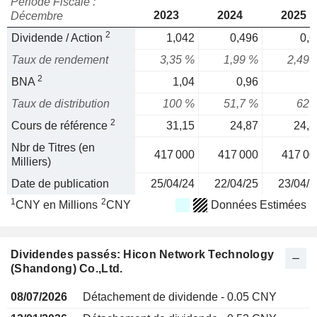
Période Fiscale :
2023
2024
2025
Décembre
2
Dividende / Action
1,042
0,496
0,6
Taux de rendement
3,35 %
1,99 %
2,49 
2
BNA
1,04
0,96
Taux de distribution
100 %
51,7 %
62 
2
Cours de référence
31,15
24,87
24,8
Nbr de Titres (en
417 000
417 000
417 00
Milliers)
Date de publication
25/04/24
22/04/25
23/04/2
1
2
CNY en Millions
CNY
Données Estimées
Dividendes passés: Hicon Network Technology
(Shandong) Co.,Ltd.
08/07/2026
Détachement de dividende - 0.05 CNY