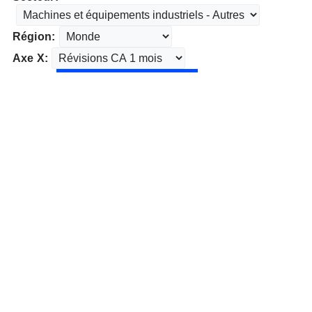
Région:
Axe X: