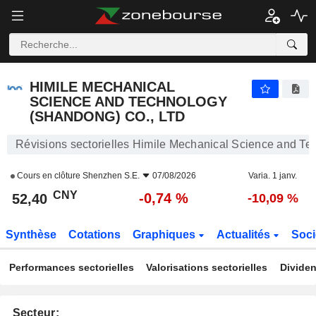
HIMILE MECHANICAL SCIENCE AND TECHNOLOGY (SHANDONG) CO., LTD
52,40
¥
-0,74 %
HIMILE MECHANICAL
SCIENCE AND TECHNOLOGY
(SHANDONG) CO., LTD
Révisions sectorielles Himile Mechanical Science and Te
Cours en clôture
Shenzhen S.E.
07/08/2026
Varia. 1 janv.
CNY
-0,74 %
52,40
-10,09 %
Synthèse
Cotations
Graphiques
Actualités
Soci
Performances sectorielles
Valorisations sectorielles
Dividen
Secteur: