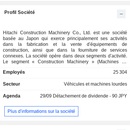
Profil Société
Hitachi Construction Machinery Co., Ltd. est une société
basée au Japon qui exerce principalement ses activités
dans la fabrication et la vente d'équipements de
construction, ainsi que dans la fourniture de services
connexes. La société opère dans deux segments d'activité.
Le segment « Construction Machinery » (Machines de
chantier) est dédié à la fabrication et à la vente de pelles
Employés
25 304
hydrauliques, de pelles hydrauliques de très grande taille et
de chargeuses sur pneus, ainsi qu'à la fourniture d'autres
Secteur
Véhicules et machines lourdes
services liés au cycle de vie complet des machines. Le
segment « Pièces et services spécialisés » est impliqué
Agenda
29/09
Détachement de dividende - 90 JPY
dans le développement, la fabrication, la vente et la
fourniture de solutions de service après-vente pour les
équipements et machines miniers.
Plus d'informations sur la société