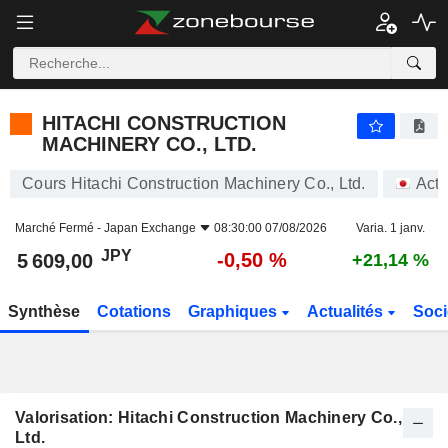
HITACHI CONSTRUCTION MACHINERY CO., LTD.
5 609,00
¥
-0,50 %
HITACHI CONSTRUCTION
MACHINERY CO., LTD.
Cours Hitachi Construction Machinery Co., Ltd.
Acti
Marché Fermé -
Japan Exchange
08:30:00 07/08/2026
Varia. 1 janv.
JPY
-0,50 %
5 609,00
+21,14 %
Synthèse
Cotations
Graphiques
Actualités
Soci
Valorisation: Hitachi Construction Machinery Co.,
Ltd.