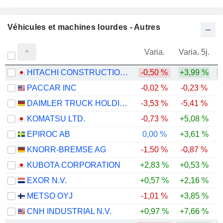
Véhicules et machines lourdes - Autres
Varia.
Varia. 5j.
HITACHI CONSTRUCTION MACHINERY CO., LTD.
-0,50 %
+3,99 %
+
PACCAR INC
-0,02 %
-0,23 %
+
DAIMLER TRUCK HOLDING AG
-3,53 %
-5,41 %
+
KOMATSU LTD.
-0,73 %
+5,08 %
+
EPIROC AB
0,00 %
+3,61 %
+
KNORR-BREMSE AG
-1,50 %
-0,87 %
KUBOTA CORPORATION
+2,83 %
+0,53 %
+
EXOR N.V.
+0,57 %
+2,16 %
-
METSO OYJ
-1,01 %
+3,85 %
+
CNH INDUSTRIAL N.V.
+0,97 %
+7,66 %
-