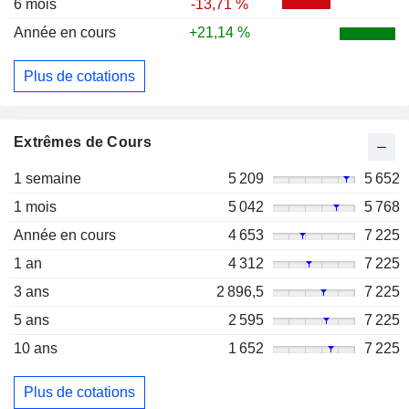
6 mois
-13,71 %
Année en cours
+21,14 %
Plus de cotations
Extrêmes de Cours
1 semaine
5 209
5 652
1 mois
5 042
5 768
Année en cours
4 653
7 225
1 an
4 312
7 225
3 ans
2 896,5
7 225
5 ans
2 595
7 225
10 ans
1 652
7 225
Plus de cotations