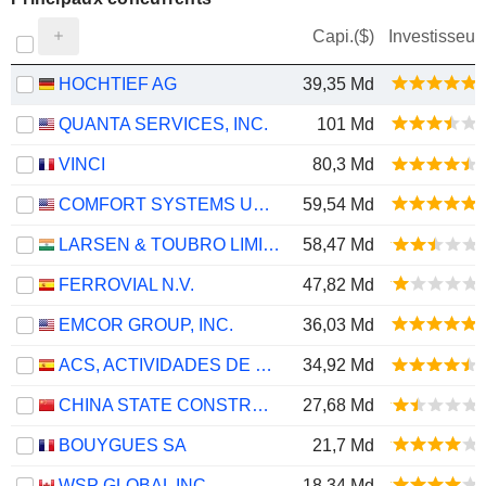
Capi.($)
Investisseur
HOCHTIEF AG
39,35 Md
QUANTA SERVICES, INC.
101 Md
VINCI
80,3 Md
COMFORT SYSTEMS USA, INC.
59,54 Md
LARSEN & TOUBRO LIMITED
58,47 Md
FERROVIAL N.V.
47,82 Md
EMCOR GROUP, INC.
36,03 Md
ACS, ACTIVIDADES DE CONSTRUCCIÓN Y SERVICIOS, S.A.
34,92 Md
CHINA STATE CONSTRUCTION ENGINEERING CORPORATION LIMITED
27,68 Md
BOUYGUES SA
21,7 Md
WSP GLOBAL INC.
18,34 Md