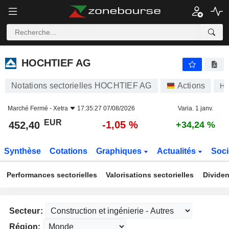
HOCHTIEF AG
452,40
€
-1,05 %
HOCHTIEF AG
Notations sectorielles HOCHTIEF AG
Actions
H
Marché Fermé -
Xetra
17:35:27 07/08/2026
Varia. 1 janv.
EUR
-1,05 %
452,40
+34,24 %
Synthèse
Cotations
Graphiques
Actualités
Soci
Performances sectorielles
Valorisations sectorielles
Dividen
Secteur:
Région: