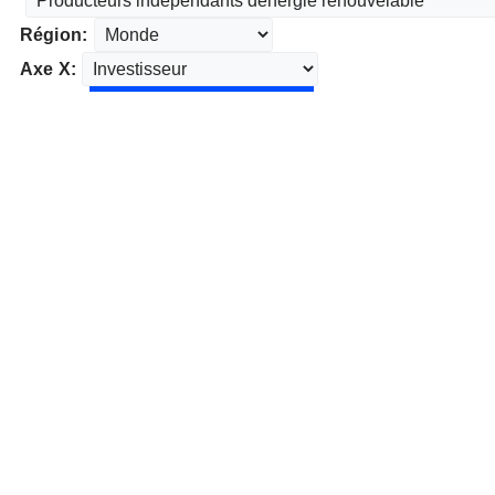
Région:
Axe X: