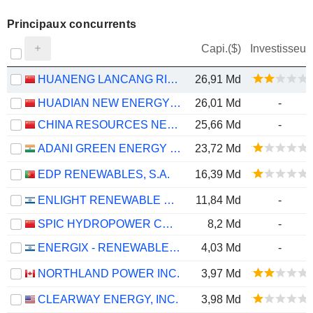
Principaux concurrents
Capi.($)
Investisseur
HUANENG LANCANG RIVER HYDROPOWER INC.
26,91 Md
HUADIAN NEW ENERGY GROUP CORPORATION LIMITED
26,01 Md
-
CHINA RESOURCES NEW ENERGY HOLDINGS COMPANY LIMITED
25,66 Md
-
ADANI GREEN ENERGY LIMITED
23,72 Md
EDP RENEWABLES, S.A.
16,39 Md
ENLIGHT RENEWABLE ENERGY LTD
11,84 Md
-
SPIC HYDROPOWER CO., LTD.
8,2 Md
-
ENERGIX - RENEWABLE ENERGIES LTD.
4,03 Md
-
NORTHLAND POWER INC.
3,97 Md
CLEARWAY ENERGY, INC.
3,98 Md