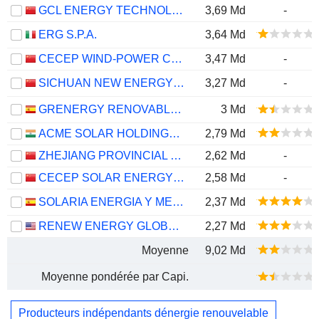
GCL ENERGY TECHNOLOGY CO.,LTD.
3,69 Md
-
ERG S.P.A.
3,64 Md
CECEP WIND-POWER CORPORATION CO.,LTD.
3,47 Md
-
SICHUAN NEW ENERGY POWER COMPANY LIMITED
3,27 Md
-
GRENERGY RENOVABLES, S.A.
3 Md
ACME SOLAR HOLDINGS LIMITED
2,79 Md
ZHEJIANG PROVINCIAL NEW ENERGY INVESTMENT GROUP CO., LTD.
2,62 Md
-
CECEP SOLAR ENERGY CO.,LTD.
2,58 Md
-
SOLARIA ENERGIA Y MEDIO AMBIENTE, S.A.
2,37 Md
RENEW ENERGY GLOBAL PLC
2,27 Md
Moyenne
9,02 Md
Moyenne pondérée par Capi.
Producteurs indépendants dénergie renouvelable