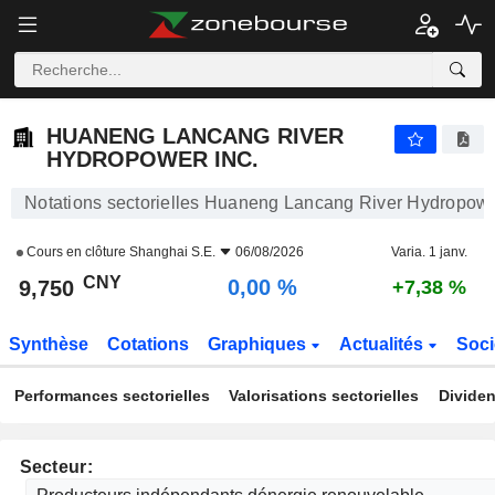
HUANENG LANCANG RIVER HYDROPOWER INC.
9,750
¥
0,00 %
HUANENG LANCANG RIVER
HYDROPOWER INC.
Notations sectorielles Huaneng Lancang River Hydropowe
Cours en clôture
Shanghai S.E.
06/08/2026
Varia. 1 janv.
CNY
0,00 %
9,750
+7,38 %
Synthèse
Cotations
Graphiques
Actualités
Soci
Performances sectorielles
Valorisations sectorielles
Dividen
Secteur: