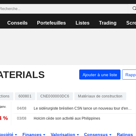
Conseils
Portefeuilles
Listes
Trading
Scr
ATERIALS
Ajouter à une liste
Rapp
ctions
600801
CNE000000DC6
Matériaux de construction
janv.
04/08
Le sidérurgiste brésilien CSN lance un nouveau tour d'enchères pour sa division ciment
4 %
03/08
Holcim cède son activité aux Philippines
Société
Finances
Valorisation
Consensus
Ratings