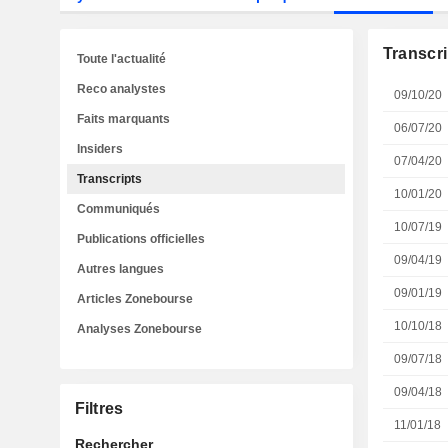
Transcri
Toute l'actualité
Reco analystes
09/10/20
Faits marquants
06/07/20
Insiders
07/04/20
Transcripts
10/01/20
Communiqués
10/07/19
Publications officielles
09/04/19
Autres langues
09/01/19
Articles Zonebourse
10/10/18
Analyses Zonebourse
09/07/18
09/04/18
Filtres
11/01/18
Rechercher