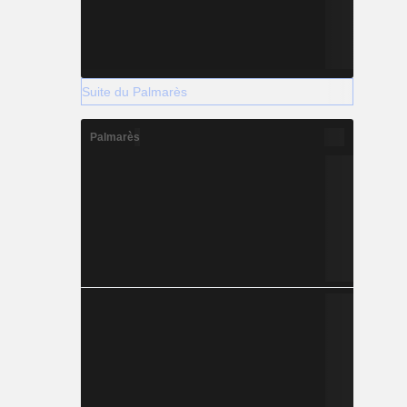
Suite du Palmarès
Palmarès