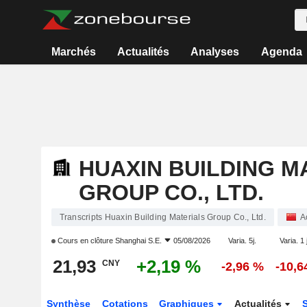
Marchés
Actualités
Analyses
Agenda
HUAXIN BUILDING M
GROUP CO., LTD.
Transcripts Huaxin Building Materials Group Co., Ltd.
A
Cours en clôture
Shanghai S.E.
05/08/2026
Varia. 5j.
Varia. 1 
21,93
+2,19 %
CNY
-2,96 %
-10,6
Synthèse
Cotations
Graphiques
Actualités