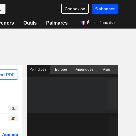
Connexion
S'abonner
eeners
Outils
Palmarès
Édition française
Indices
Europe
Amériques
Asie
ort PDF
RE
Agenda
Secteur
Fonds et ETFs