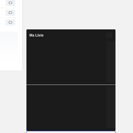
CI
CI
CI
Ma Liste