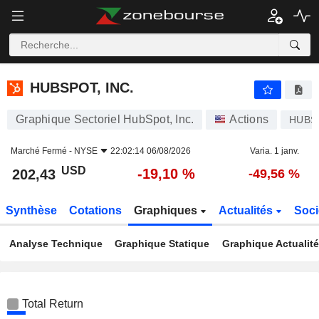
HUBSPOT, INC.
202,43
$
-19,10 %
HUBSPOT, INC.
Graphique Sectoriel HubSpot, Inc.
Actions
HUBS
Marché Fermé -
NYSE
22:02:14 06/08/2026
Varia. 1 janv.
USD
-19,10 %
202,43
-49,56 %
Synthèse
Cotations
Graphiques
Actualités
Soci
Analyse Technique
Graphique Statique
Graphique Actualit
Total Return