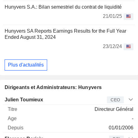
Hunyvers S.A.: Bilan semestriel du contrat de liquidité
21/01/25
Hunyvers SA Reports Earnings Results for the Full Year
Ended August 31, 2024
23/12/24
Plus d'actualités
Dirigeants et Administrateurs: Hunyvers
Dirigeant
Titre
Age
Depuis
Julien Toumieux
CEO
Directeur Général
-
01/01/2006