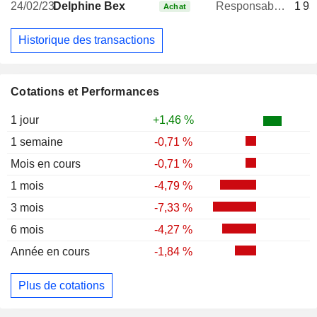
24/02/23
Delphine Bex
Responsable communication publique
1 93
Achat
Historique des transactions
Cotations et Performances
1 jour
+1,46 %
1 semaine
-0,71 %
Mois en cours
-0,71 %
1 mois
-4,79 %
3 mois
-7,33 %
6 mois
-4,27 %
Année en cours
-1,84 %
Plus de cotations