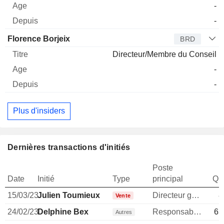
-
-
Florence Borjeix
BRD
Directeur/Membre du Conseil
-
-
Plus d'insiders
Dernières transactions d'initiés
Poste
Date
Initié
Type
principal
Qua
15/03/23
Julien Toumieux
Directeur general
8
Vente
24/02/23
Delphine Bex
Responsable communication publique
63
Autres