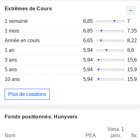
Extrêmes de Cours
1 semaine
6,85
7
1 mois
6,85
7,35
Année en cours
6,65
8,22
1 an
5,94
8,6
3 ans
5,94
15,6
5 ans
5,94
15,9
10 ans
5,94
15,9
Plus de cotations
Fonds positionnés: Hunyvers
Varia. 1
Nom
PEA
janv.
Not