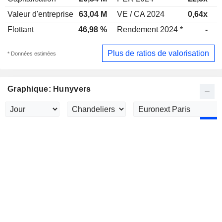
Valeur d'entreprise
63,04 M
VE / CA 2024
0,64x
V
Flottant
46,98 %
Rendement 2024 *
-
R
Plus de ratios de valorisation
* Données estimées
Graphique: Hunyvers