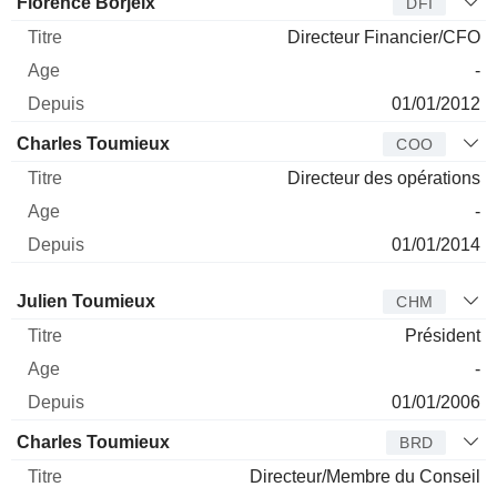
Florence Borjeix
DFI
Directeur Financier/CFO
-
01/01/2012
Charles Toumieux
COO
Directeur des opérations
-
01/01/2014
Administrateur
Titre
Age
Depuis
Julien Toumieux
CHM
Président
-
01/01/2006
Charles Toumieux
BRD
Directeur/Membre du Conseil