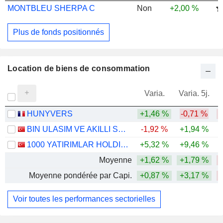
MONTBLEU SHERPA C
Non
+2,00 %
Plus de fonds positionnés
Location de biens de consommation
Varia.
Varia. 5j.
HUNYVERS
+1,46 %
-0,71 %
-
BIN ULASIM VE AKILLI SEHIR TEKNOLOJILERI ANONIM SIRKETI
-1,92 %
+1,94 %
1000 YATIRIMLAR HOLDING ANONIM SIRKETI
+5,32 %
+9,46 %
Moyenne
+1,62 %
+1,79 %
-
Moyenne pondérée par Capi.
+0,87 %
+3,17 %
Voir toutes les performances sectorielles