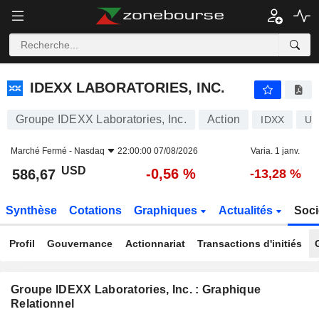
IDEXX LABORATORIES, INC.
586,67
$
-0,56 %
IDEXX LABORATORIES, INC.
Groupe IDEXX Laboratories, Inc.
Action
IDXX
US
Marché Fermé -
Nasdaq
22:00:00 07/08/2026
Varia. 1 janv.
USD
-0,56 %
586,67
-13,28 %
Synthèse
Cotations
Graphiques
Actualités
Soci
Profil
Gouvernance
Actionnariat
Transactions d'initiés
Groupe IDEXX Laboratories, Inc. : Graphique
Relationnel