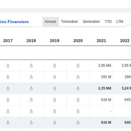
ios Financiers
Annuel
Trimestriel
Semestriel
YTD
LTM
2017
2018
2019
2020
2021
2022
2,06 Md
2,95 
291 M
288
2,35 Md
3,24 
616 M
645
-
616 M
645