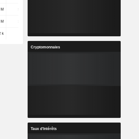
 M
585 M
597 M
610 M
 M
392 M
410 M
435 M
2 k
2,52 k
2,62 k
2,84 k
Cryptomonnaies
Taux d'Intérêts