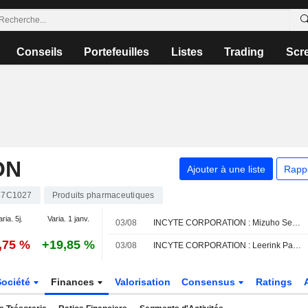
Conseils
Portefeuilles
Listes
Trading
Scr
ON
Ajouter à une liste
Rapp
37C1027
Produits pharmaceutiques
aria. 5j.
Varia. 1 janv.
03/08
INCYTE CORPORATION : Mizuho Securities révise son opinion et passe à vendre
,75 %
+19,85 %
03/08
INCYTE CORPORATION : Leerink Partners reste à l'achat
Société
Finances
Valorisation
Consensus
Ratings