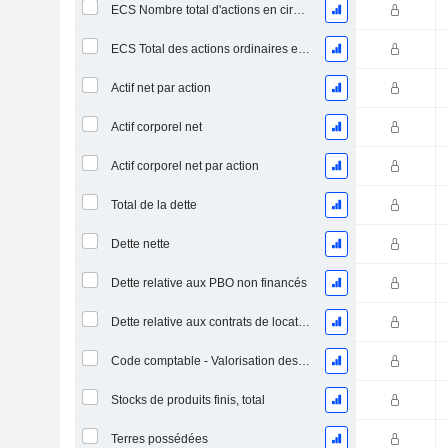
ECS Nombre total d'actions en circulation à la date de dépôt
ECS Total des actions ordinaires en circulation
Actif net par action
Actif corporel net
Actif corporel net par action
Total de la dette
Dette nette
Dette relative aux PBO non financés
Dette relative aux contrats de location
Code comptable - Valorisation des stocks
Stocks de produits finis, total
Terres possédées