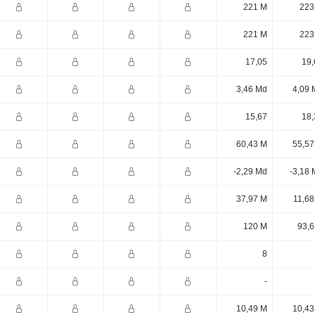
221 M
223
221 M
223
17,05
19,
3,46 Md
4,09 
15,67
18,
60,43 M
55,57
-2,29 Md
-3,18 
37,97 M
11,68
120 M
93,6
8
-
10,49 M
10,43