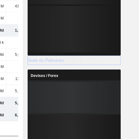
 M
41,18 M
45,85 M
41,16 M
 M
267 M
259 M
189 M
Md
1,59 Md
2 Md
1,79 Md
 k
224 k
193 k
198 k
Md
5,02 Md
4,53 Md
4,93 Md
Suite du Palmarès
 M
160 M
-1,07 Md
214 M
Devises / Forex
 M
13,11 M
-13,12 M
25,46 M
Md
5,19 Md
3,45 Md
5,17 Md
Md
5,19 Md
3,45 Md
5,17 Md
Md
6,78 Md
5,44 Md
6,96 Md