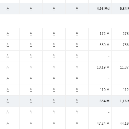
4,93 Md
5,84 
172 M
278
559 M
756
-
13,19 M
11,37
-
110 M
112
854 M
1,16 
-
47,24 M
44,19