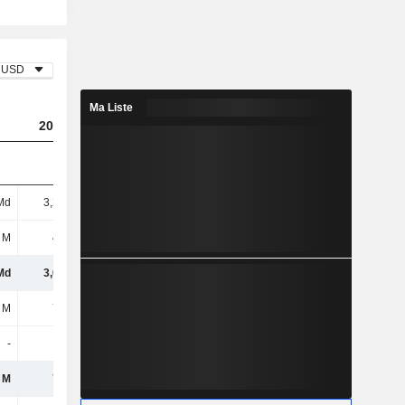
USD
Ma Liste
2023
2024
2025
Md
3,21 Md
1,69 Md
3,1 Md
 M
443 M
470 M
483 M
Md
3,66 Md
2,16 Md
3,58 Md
 M
744 M
853 M
1,02 Md
-
-
-
-
 M
744 M
853 M
1,02 Md