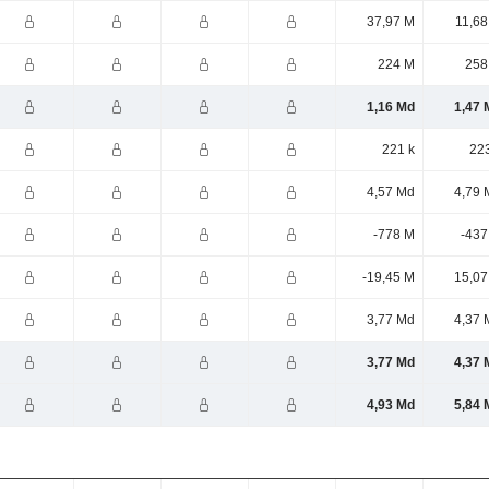
37,97 M
11,68
224 M
258
1,16 Md
1,47 
221 k
223
4,57 Md
4,79 
-778 M
-437
-19,45 M
15,07
3,77 Md
4,37 
3,77 Md
4,37 
4,93 Md
5,84 