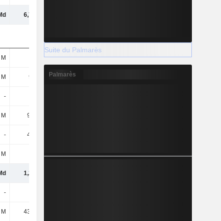
Md
6,78 Md
5,44 Md
6,96 Md
Suite du Palmarès
 M
110 M
197 M
210 M
Palmarès
 M
968 M
1,31 Md
1,16 Md
-
-
-
-
 M
9,12 M
10 M
10,21 M
-
42,3 M
23,78 M
4,76 M
 M
112 M
98,1 M
132 M
Md
1,24 Md
1,64 Md
1,52 Md
-
-
-
-
 M
43,45 M
50,34 M
44,71 M