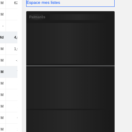
Espace mes listes
 M
62,97 M
58,87 M
101 M
 M
183 M
169 M
318 M
Palmarès
-
-
-
-
Md
4,65 Md
3,24 Md
5,02 Md
 M
1,05 Md
1,12 Md
1,13 Md
 M
-270 M
-328 M
-375 M
 M
777 M
794 M
758 M
 M
188 M
18,81 M
47,99 M
 M
156 M
156 M
133 M
 M
124 M
114 M
117 M
 M
632 M
762 M
515 M
 M
261 M
361 M
362 M