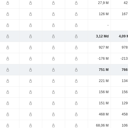
27,9 M
42
126 M
167
-
3,12 Md
4,09 
927 M
978
-176 M
-213
751 M
766
221 M
134
156 M
156
151 M
129
468 M
458
68,06 M
106