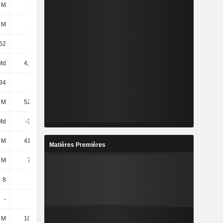
 M
225 M
194 M
199 M
 M
224 M
193 M
198 M
62
23,14
17,82
26,04
Md
4,91 Md
3,18 Md
4,92 Md
34
21,89
16,43
24,78
 M
52,57 M
60,34 M
54,92 M
Md
-3,6 Md
-2,1 Md
-3,53 Md
 M
41,18 M
45,85 M
41,16 M
Matières Premières
 M
78,4 M
64,8 M
61,6 M
8
8
8
8
-
-
-
-
 M
10,93 M
15,4 M
11,27 M