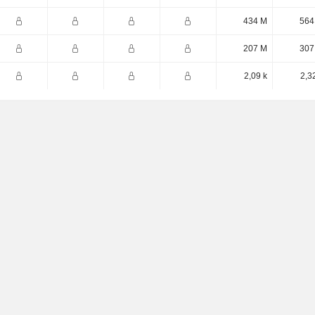
434 M
564
207 M
307
2,09 k
2,3