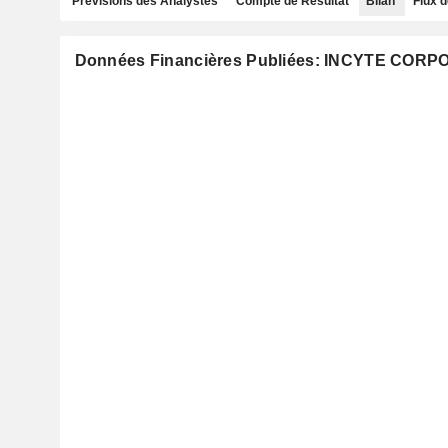
Prévisions des Analystes
Compte de Résultat
Bilan
Flux d
Données Financières Publiées: INCYTE COR