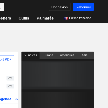
Connexion
S'abonner
eeners
Outils
Palmarès
Édition française
Indices
Europe
Amériques
Asie
ort PDF
ZM
ZM
Agenda
Secteur
Dérivés
Fonds et ETFs