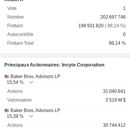
Vote
Nombre
Flottant
Autocontrôle
Total
1
202 697 746
198 931 820
( 98,14 %)
0
98,14 %
Principaux Actionnaires: Incyte Corporation
Nom
Actions
%
Valorisation
Baker Bros. Advisors LP
15,54 %
31 040 841
3 519 M $
Baker Bros. Advisors LP
15,39 %
30 744 412