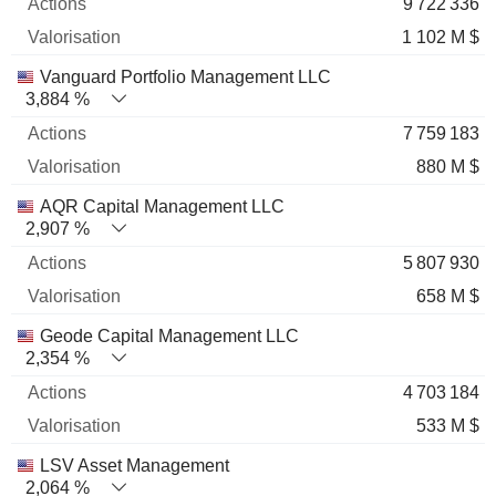
9 722 336
1 102 M $
Vanguard Portfolio Management LLC
3,884 %
7 759 183
880 M $
AQR Capital Management LLC
2,907 %
5 807 930
658 M $
Geode Capital Management LLC
2,354 %
4 703 184
533 M $
LSV Asset Management
2,064 %