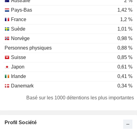
Australie
2 %
Pays-Bas
1,42 %
France
1,2 %
Suède
1,01 %
Norvège
0,98 %
Personnes physiques
0,88 %
Suisse
0,85 %
Japon
0,61 %
Irlande
0,41 %
Danemark
0,34 %
Luxembourg
0,33 %
Basé sur les 1000 détentions les plus importantes
Allemagne
0,29 %
Belgique
0,23 %
Profil Société
Italie
0,18 %
Corée du Sud
0,15 %