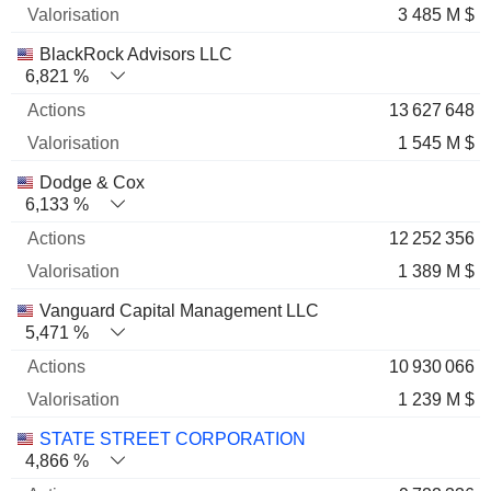
3 485 M $
BlackRock Advisors LLC
6,821 %
13 627 648
1 545 M $
Dodge & Cox
6,133 %
12 252 356
1 389 M $
Vanguard Capital Management LLC
5,471 %
10 930 066
1 239 M $
STATE STREET CORPORATION
4,866 %