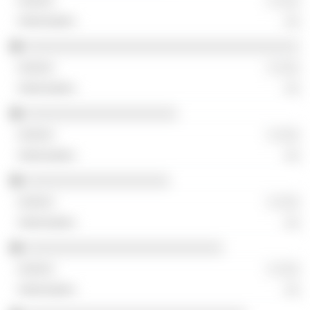
░ ░░░
░░
░░░░░░░░░░░░░░░░░░░░░░░░░░░░░░░░░░░░
░ ░░░
░░
░░░░░░░░░░░░░░░░░░░░
░ ░░░
░░
░░░░░░░░░░░░░░░░░░░
░ ░░░
░░
░░░░░░░░░░░░░░░░░░░░░░░░░░
░ ░░░
░░