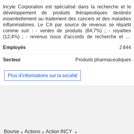
Espagne
0,08 %
Incyte Corporation est spécialisé dans la recherche et le
développement de produits thérapeutiques destinés
Nouvelle-Zélande
0,06 %
essentiellement au traitement des cancers et des maladies
Porto Rico
0,05 %
inflammatoires. Le CA par source de revenus se répartit
comme suit : - ventes de produits (84,7%) ; - royalties
Hong Kong
0,04 %
(12,4%) ; - revenus issus d'accords de recherche et de
collaboration (2,9%).
Afrique du Sud
0,04 %
Employés
2 844
Finlande
0,04 %
Secteur
Produits pharmaceutiques
Chine
0,03 %
République Tchèque
0,02 %
Plus d'informations sur la société
Autriche
0,02 %
Brésil
0,01 %
Arabie Saoudite
0,01 %
Mexique
0,01 %
Liechtenstein
0,01 %
Taïwan
0,01 %
Bourse
Actions
Action INCY