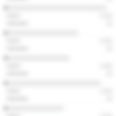
░░░░░░░░░░░░░░░░░░░░░░░░░░░░░░░░░░
░ ░░░
░░
░░░░░░░░░░░░░░░░░░░░░░░░
░ ░░░
░░
░░░░░░░░░░░░░░░░░░░░░
░ ░░░
░░
░░░░░░░░░░░░░░░░░░░░░░░░░░░░░░░░
░ ░░░
░░
░░░░░░░░░░░░░░░░░░░