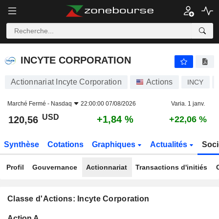
INCYTE CORPORATION
120,56
$
+1,84 %
INCYTE CORPORATION
Actionnariat Incyte Corporation
Actions
INCY
Marché Fermé -
Nasdaq
22:00:00 07/08/2026
Varia. 1 janv.
USD
+1,84 %
120,56
+22,06 %
Synthèse
Cotations
Graphiques
Actualités
Soci
Profil
Gouvernance
Actionnariat
Transactions d'initiés
Classe d'Actions: Incyte Corporation
Flottant
Action A