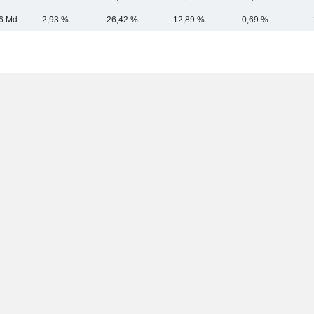
6 Md
2,93 %
26,42 %
12,89 %
0,69 %