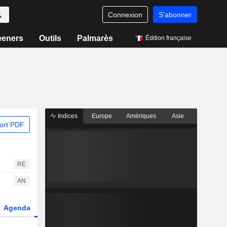
Connexion
S'abonner
eeners
Outils
Palmarès
Édition française
Indices
Europe
Amériques
Asie
ort PDF
RE
AN
Agenda
Secteur
Dérivés
Fonds et ETFs