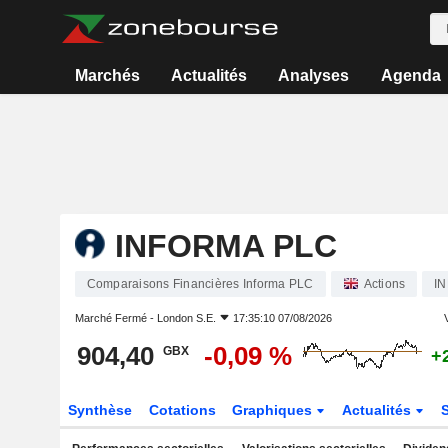
Marchés
Actualités
Analyses
Agenda
INFORMA PLC
Comparaisons Financières Informa PLC
Actions
IN
Marché Fermé -
London S.E.
17:35:10 07/08/2026
V
904,40
-0,09 %
GBX
+
Synthèse
Cotations
Graphiques
Actualités