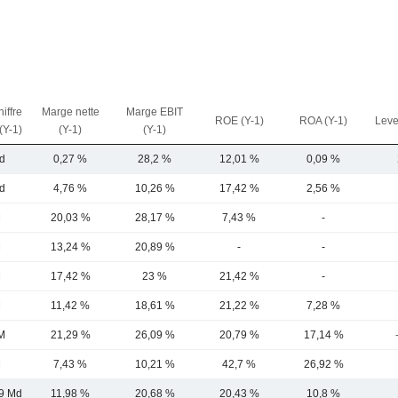
iffre
Marge nette
Marge EBIT
ROE (Y-1)
ROA (Y-1)
Leve
 (Y-1)
(Y-1)
(Y-1)
d
0,27 %
28,2 %
12,01 %
0,09 %
d
4,76 %
10,26 %
17,42 %
2,56 %
M
20,03 %
28,17 %
7,43 %
-
M
13,24 %
20,89 %
-
-
M
17,42 %
23 %
21,42 %
-
M
11,42 %
18,61 %
21,22 %
7,28 %
M
21,29 %
26,09 %
20,79 %
17,14 %
M
7,43 %
10,21 %
42,7 %
26,92 %
9 Md
11,98 %
20,68 %
20,43 %
10,8 %