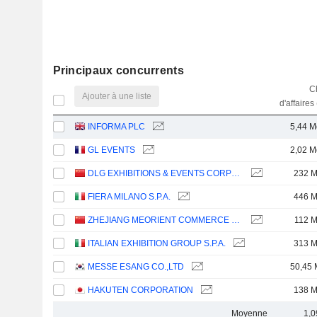
Principaux concurrents
Ch
Ajouter à une liste
d'affaires
INFORMA PLC
5,44 M
GL EVENTS
2,02 M
DLG EXHIBITIONS & EVENTS CORPORATION LIMITED
232 
FIERA MILANO S.P.A.
446 
ZHEJIANG MEORIENT COMMERCE EXHIBITION INC.
112 
ITALIAN EXHIBITION GROUP S.P.A.
313 
MESSE ESANG CO.,LTD
50,45 
HAKUTEN CORPORATION
138 
Moyenne
1,0