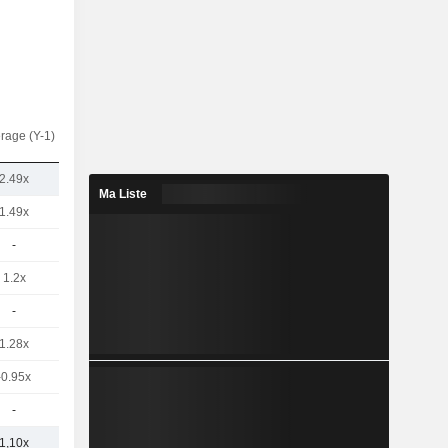
rage (Y-1)
2.49x
Ma Liste
1.49x
-
1.2x
-
1.28x
-0.95x
-
1,10x