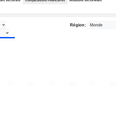
des sectoriels
Comparaisons Financières
Notations sectorielles
Région: