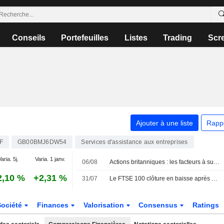
Conseils
Portefeuilles
Listes
Trading
Scr
Ajouter à une liste
Rapp
F
GB00BMJ6DW54
Services d'assistance aux entreprises
aria. 5j.
Varia. 1 janv.
06/08
Actions britanniques : les facteurs à suivre le 6 août
2,10 %
+2,31 %
31/07
Le FTSE 100 clôture en baisse après avoir atteint un nouveau sommet historique
Société
Finances
Valorisation
Consensus
Ratings