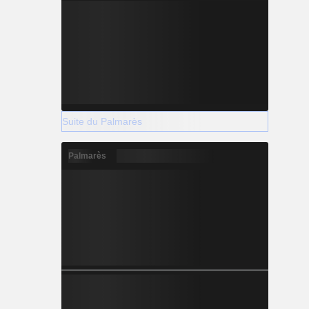
Suite du Palmarès
Palmarès