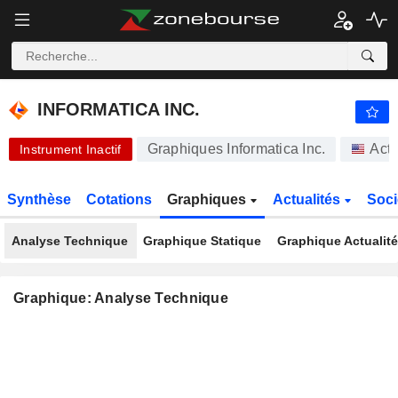
-.-
INFORMATICA INC.
24,79
$
-
%
INFORMATICA INC.
Graphiques Informatica Inc.
Acti
Instrument Inactif
Synthèse
Cotations
Graphiques
Actualités
Soci
Analyse Technique
Graphique Statique
Graphique Actualit
Graphique: Analyse Technique