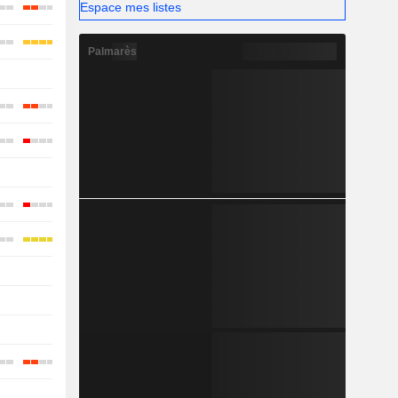
Espace mes listes
Palmarès
-
-
-
-
-
-
-
-
-
-