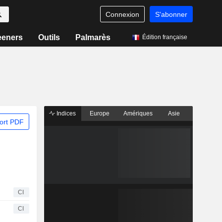
Connexion
S'abonner
eeners
Outils
Palmarès
Édition française
Indices
Europe
Amériques
Asie
ort PDF
CI
CI