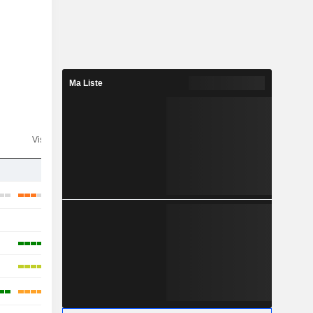
Ma Liste
n
Visibilité
Consensus
-
-