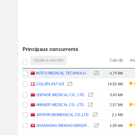
Principaux concurrents
Ajouter à une liste
Capi.($)
In
INTCO MEDICAL TECHNOLOGY CO., LTD.
4,75 Md
COLOPLAST A/S
14,92 Md
ZHENDE MEDICAL CO., LTD.
3,43 Md
WINNER MEDICAL CO., LTD.
2,57 Md
JAFRON BIOMEDICAL CO.,LTD.
2,1 Md
SHANDONG WEIGAO GROUP MEDICAL POLYMER COMPANY LIMITED
1,95 Md