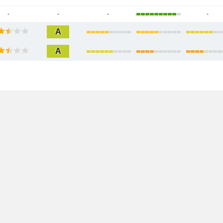
-
-
-
-
A
A