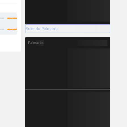
-
Suite du Palmarès
Palmarès