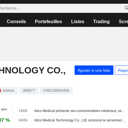
Conseils
Portefeuilles
Listes
Trading
Scr
HNOLOGY CO.,
Ajouter à une liste
Rapp
Actions
300677
CNE100003456
1 janv.
19/06
Intco Medical présente ses consommables médicaux, ses équipements de rééducation et ses solutions de physiothérapie au salon WHX Miami 2026
07 %
04/06
Intco Medical Technology Co., Ltd. annonce le versement du dividende final en numéraire pour 2025 sur ses actions A, payable le 11 juin 2026