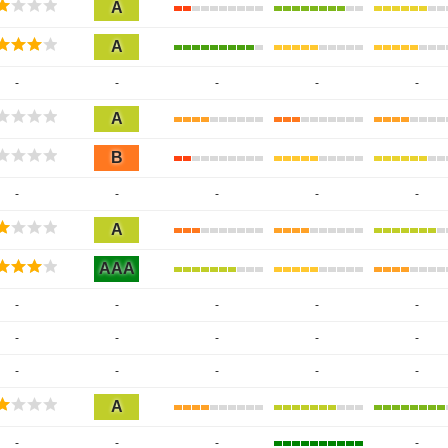
A
A
-
-
-
-
-
A
B
-
-
-
-
-
A
AAA
-
-
-
-
-
-
-
-
-
-
-
-
-
-
-
A
-
-
-
-