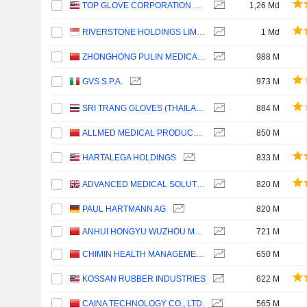
TOP GLOVE CORPORATION BHD.
1,26 Md
RIVERSTONE HOLDINGS LIMITED
1 Md
ZHONGHONG PULIN MEDICAL PRODUCTS CO., LTD.
988 M
GVS S.P.A.
973 M
SRI TRANG GLOVES (THAILAND)
884 M
ALLMED MEDICAL PRODUCTS CO.,LTD
850 M
HARTALEGA HOLDINGS
833 M
ADVANCED MEDICAL SOLUTIONS GROUP PLC
820 M
PAUL HARTMANN AG
820 M
ANHUI HONGYU WUZHOU MEDICAL MANUFACTURER CO.,LTD.
721 M
CHIMIN HEALTH MANAGEMENT CO., LTD.
650 M
KOSSAN RUBBER INDUSTRIES
622 M
CAINA TECHNOLOGY CO., LTD.
565 M