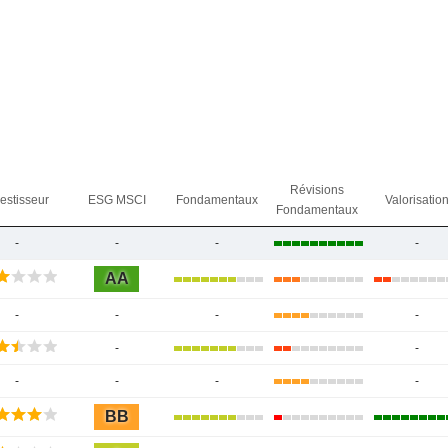
Révisions
vestisseur
ESG MSCI
Fondamentaux
Valorisatio
Fondamentaux
-
-
-
-
AA
-
-
-
-
-
-
-
-
-
-
BB