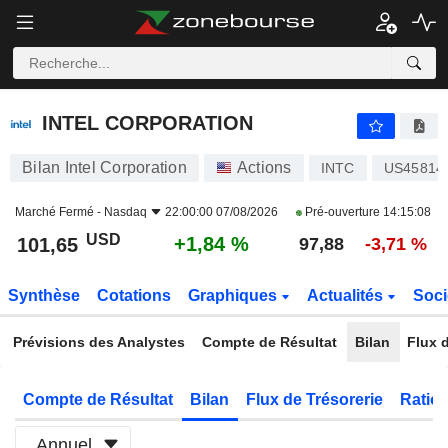
INTEL CORPORATION
101,65
$
+1,84 %
INTEL CORPORATION
Bilan Intel Corporation
Actions
INTC
US45814
Marché Fermé -
Nasdaq
22:00:00 07/08/2026
Pré-ouverture
14:15:08
USD
+1,84 %
101,65
97,88
-3,71 %
Synthèse
Cotations
Graphiques
Actualités
Soci
Prévisions des Analystes
Compte de Résultat
Bilan
Flux d
Compte de Résultat
Bilan
Flux de Trésorerie
Ratios
Annuel