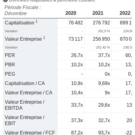
Période Fiscale :
2020
2021
2022
Décembre
1
Capitalisation
76 482
276 792
899 17
Variation
-
261,9 %
224,86
1
Valeur Entreprise
73 117
256 950
870 01
Variation
-
251,42 %
238,59
PER
26,7x
37,7x
60,2
PBR
10,2x
10,2x
13,3
PEG
-
0x
0,9
Capitalisation / CA
10,9x
9,69x
17,6
Valeur Entreprise / CA
10,4x
9x
17,1
Valeur Entreprise /
33,7x
29,6x
130
EBITDA
Valeur Entreprise /
37,3x
32,7x
202
EBIT
Valeur Entreprise / FCF
87,2x
93,7x
-226