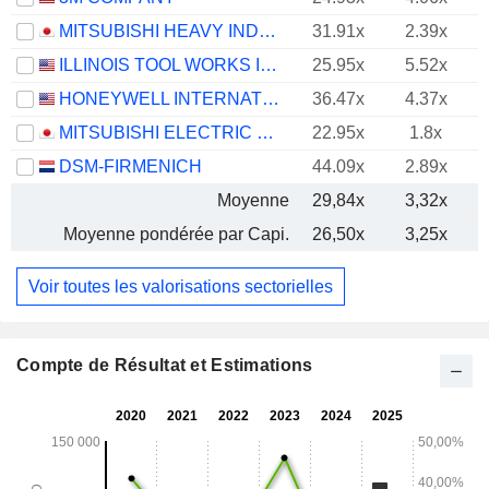
MITSUBISHI HEAVY INDUSTRIES, LTD.
31.91x
2.39x
ILLINOIS TOOL WORKS INC.
25.95x
5.52x
HONEYWELL INTERNATIONAL INC.
36.47x
4.37x
MITSUBISHI ELECTRIC CORPORATION
22.95x
1.8x
DSM-FIRMENICH
44.09x
2.89x
Moyenne
29,84x
3,32x
Moyenne pondérée par Capi.
26,50x
3,25x
Voir toutes les valorisations sectorielles
Compte de Résultat et Estimations