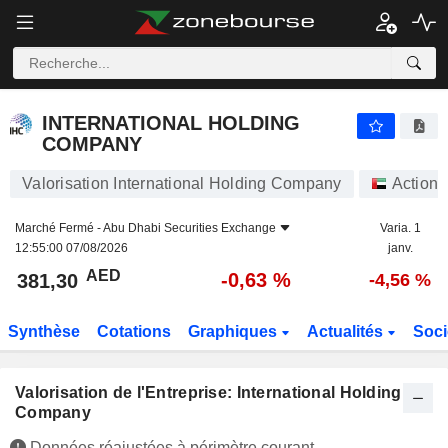
INTERNATIONAL HOLDING COMPANY
381,30
AED
-0,63 %
INTERNATIONAL HOLDING
COMPANY
Valorisation International Holding Company
Actions
Marché Fermé -
Abu Dhabi Securities Exchange
Varia. 1
12:55:00 07/08/2026
janv.
AED
-0,63 %
381,30
-4,56 %
Synthèse
Cotations
Graphiques
Actualités
Soci
Valorisation de l'Entreprise: International Holding
Company
Données réajustées à périmètre courant