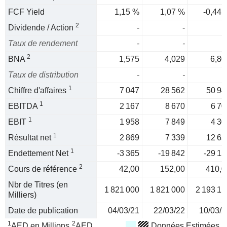
FCF Yield
1,15 %
1,07 %
-0,44 
2
Dividende / Action
-
-
Taux de rendement
-
-
2
BNA
1,575
4,029
6,80
Taux de distribution
-
-
1
Chiffre d'affaires
7 047
28 562
50 94
1
EBITDA
2 167
8 670
6 70
1
EBIT
1 958
7 849
4 30
1
Résultat net
2 869
7 339
12 65
1
Endettement Net
-3 365
-19 842
-29 15
2
Cours de référence
42,00
152,00
410,0
Nbr de Titres (en
1 821 000
1 821 000
2 193 11
Milliers)
Date de publication
04/03/21
22/03/22
10/03/2
1
2
AED en Millions
AED
Données Estimées