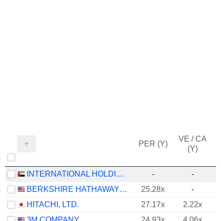
VE / CA
PER (Y)
(Y)
INTERNATIONAL HOLDING COMPANY
-
-
BERKSHIRE HATHAWAY INC.
25.28x
-
HITACHI, LTD.
27.17x
2.22x
3M COMPANY
24.93x
4.06x