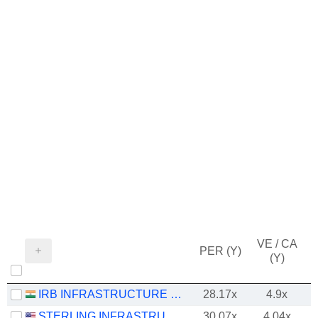
VE / CA
PER (Y)
(Y)
IRB INFRASTRUCTURE DEVELOPERS LIMITED
28.17x
4.9x
STERLING INFRASTRUCTURE, INC.
30.07x
4.04x