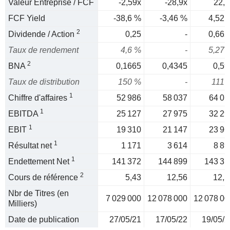
Valeur Entreprise / FCF
-2,59x
-28,9x
22,1
FCF Yield
-38,6 %
-3,46 %
4,52 
2
Dividende / Action
0,25
-
0,662
Taux de rendement
4,6 %
-
5,27 
2
BNA
0,1665
0,4345
0,59
Taux de distribution
150 %
-
111 
1
Chiffre d'affaires
52 986
58 037
64 01
1
EBITDA
25 127
27 975
32 29
1
EBIT
19 310
21 147
23 96
1
Résultat net
1 171
3 614
8 89
1
Endettement Net
141 372
144 899
143 31
2
Cours de référence
5,43
12,56
12,5
Nbr de Titres (en
7 029 000
12 078 000
12 078 00
Milliers)
Date de publication
27/05/21
17/05/22
19/05/2