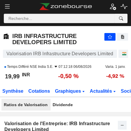
IRB INFRASTRUCTURE DEVELOPERS LIMITED
19,99
₹
-0,50 %
IRB INFRASTRUCTURE
DEVELOPERS LIMITED
Valorisation IRB Infrastructure Developers Limited
A
Temps Différé
NSE India S.E.
07:12:18 06/08/2026
Varia. 1 janv.
INR
-0,50 %
19,99
-4,92 %
Synthèse
Cotations
Graphiques
Actualités
Soci
Ratios de Valorisation
Dividende
Valorisation de l'Entreprise: IRB Infrastructure
Developers Limited