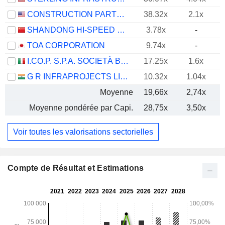
CONSTRUCTION PARTNERS, INC.
38.32x
2.1x
SHANDONG HI-SPEED ROAD&BRIDGE GROUP CO., LTD.
3.78x
-
TOA CORPORATION
9.74x
-
I.CO.P. S.P.A. SOCIETÀ BENEFIT
17.25x
1.6x
G R INFRAPROJECTS LIMITED
10.32x
1.04x
Moyenne
19,66x
2,74x
Moyenne pondérée par Capi.
28,75x
3,50x
Voir toutes les valorisations sectorielles
Compte de Résultat et Estimations