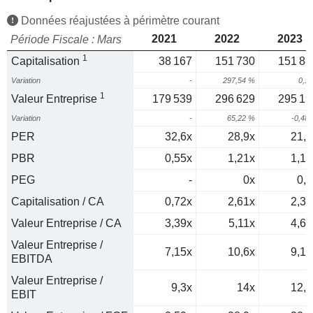
Données réajustées à périmètre courant
2021
2022
2023
Période Fiscale : Mars
1
Capitalisation
38 167
151 730
151 88
Variation
-
297,54 %
0,1
1
Valeur Entreprise
179 539
296 629
295 19
Variation
-
65,22 %
-0,48
PER
32,6x
28,9x
21,1
PBR
0,55x
1,21x
1,14
PEG
-
0x
0,6
Capitalisation / CA
0,72x
2,61x
2,37
Valeur Entreprise / CA
3,39x
5,11x
4,61
Valeur Entreprise /
7,15x
10,6x
9,14
EBITDA
Valeur Entreprise /
9,3x
14x
12,3
EBIT