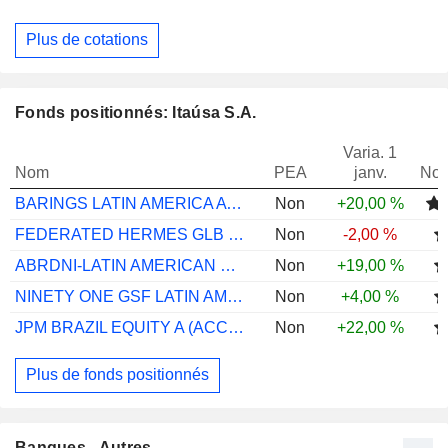
Plus de cotations
Fonds positionnés: Itaúsa S.A.
Varia. 1
Nom
PEA
janv.
Not
BARINGS LATIN AMERICA A USD INC
Non
+20,00 %
FEDERATED HERMES GLB EM EQ F USD ACC
Non
-2,00 %
ABRDNI-LATIN AMERICAN EQTY I ACC USD
Non
+19,00 %
NINETY ONE GSF LATIN AMER EQ I ACC USD
Non
+4,00 %
JPM BRAZIL EQUITY A (ACC) USD
Non
+22,00 %
Plus de fonds positionnés
Banques - Autres