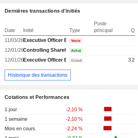
Dernières transactions d'initiés
Poste
Date
Initié
Type
principal
Qua
11/03/26
Executive Officer Brazilian
3
Vente
12/01/26
Controlling Shareholder Brazilian
1
Achat
12/01/26
Executive Officer Brazilian
3 29
Gratuit
Historique des transactions
Cotations et Performances
1 jour
-2,10 %
1 semaine
-2,10 %
Mois en cours
-2,24 %