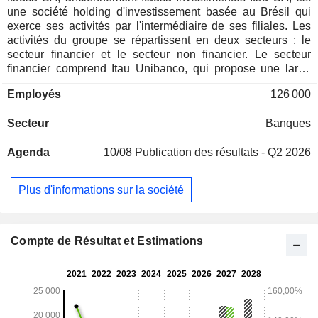
une société holding d'investissement basée au Brésil qui
exerce ses activités par l'intermédiaire de ses filiales. Les
activités du groupe se répartissent en deux secteurs : le
secteur financier et le secteur non financier. Le secteur
financier comprend Itau Unibanco, qui propose une large
gamme de services et de produits bancaires et non
Employés
126 000
bancaires à une clientèle diversifiée, dans trois segments
d'activité : la banque de détail, la banque de gros et les
Secteur
Banques
activités liées au marché et aux entreprises. Le secteur non
financier comprend Aegea, un fournisseur de services
Agenda
10/08
Publication des résultats - Q2 2026
publics d'assainissement de base, ainsi que Dexco, qui
opère dans deux domaines d'activité : le bois et les finitions
de construction. Itausa SA est présente dans plus de 50
Plus d'informations sur la société
pays.
Compte de Résultat et Estimations