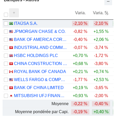
Varia.
Varia. 5j.
ITAÚSA S.A.
-2,10 %
-2,10 %
+
JPMORGAN CHASE & CO.
-0,82 %
+1,55 %
+
BANK OF AMERICA CORPORATION
-0,40 %
+2,06 %
+
INDUSTRIAL AND COMMERCIAL BANK OF CHINA LIMITED
-0,07 %
-3,74 %
+
HSBC HOLDINGS PLC
+0,70 %
-1,72 %
+
CHINA CONSTRUCTION BANK CORPORATION
+0,68 %
-3,80 %
+
ROYAL BANK OF CANADA
+0,21 %
+0,74 %
+
WELLS FARGO & COMPANY
-1,77 %
+2,53 %
+
BANK OF CHINA LIMITED
+0,19 %
-3,65 %
+
MITSUBISHI UFJ FINANCIAL GROUP, INC.
+0,93 %
-2,00 %
+
Moyenne
-0,22 %
-0,40 %
+
Moyenne pondérée par Capi.
-0,19 %
+0,40 %
+