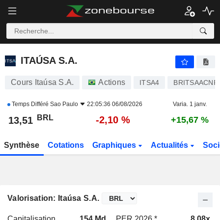
ITAÚSA S.A.
13,51
R$
-2,10 %
ITAÚSA S.A.
Cours Itaúsa S.A.
Actions
ITSA4
BRITSAACNP
Temps Différé
Sao Paulo
22:05:36 06/08/2026
Varia. 1 janv.
BRL
-2,10 %
13,51
+15,67 %
Synthèse
Cotations
Graphiques
Actualités
Soci
Valorisation: Itaúsa S.A.
Capitalisation
154 Md
PER 2026 *
8,08x