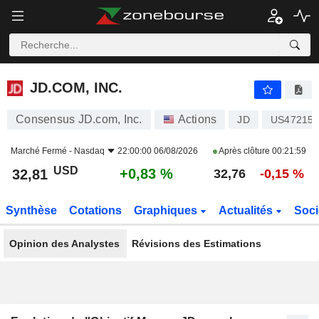
JD.COM, INC.
32,81
$
+0,83 %
JD.COM, INC.
Consensus JD.com, Inc.
Actions
JD
US47215
Marché Fermé -
Nasdaq
22:00:00 06/08/2026
Après clôture
00:21:59
USD
+0,83 %
32,81
32,76
-0,15 %
Synthèse
Cotations
Graphiques
Actualités
Soci
Opinion des Analystes
Révisions des Estimations