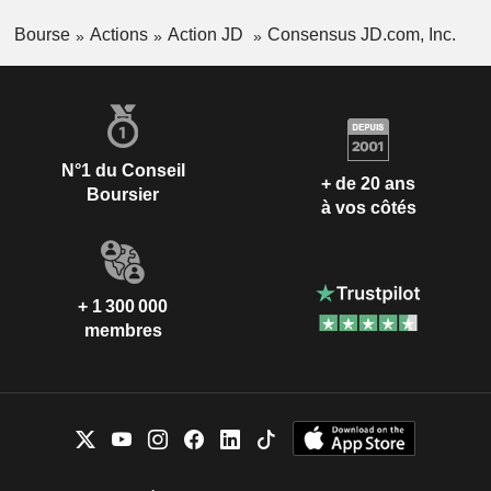
Bourse
Actions
Action JD
Consensus JD.com, Inc.
N°1 du Conseil
+ de 20 ans
Boursier
à vos côtés
+ 1 300 000
membres