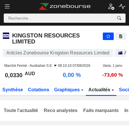
KINGSTON RESOURCES LIMITED
0,0330
$
0,00 %
KINGSTON RESOURCES
LIMITED
Articles Zonebourse Kingston Resources Limited
Ac
Marché Fermé -
Australian S.E.
08:10:10 07/08/2026
Varia. 1 janv.
AUD
0,00 %
0,0330
-73,60 %
Synthèse
Cotations
Graphiques
Actualités
Soci
Toute l'actualité
Reco analystes
Faits marquants
In