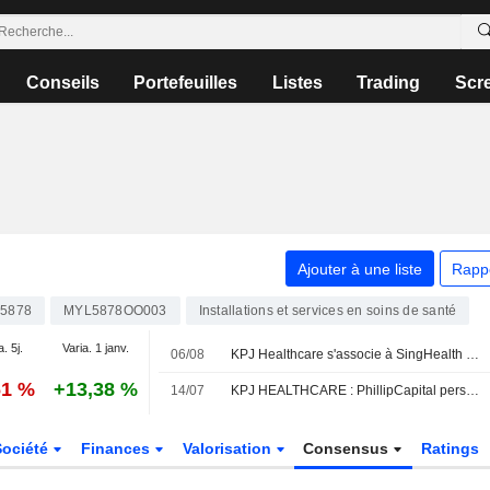
Conseils
Portefeuilles
Listes
Trading
Scr
Ajouter à une liste
Rapp
5878
MYL5878OO003
Installations et services en soins de santé
a. 5j.
Varia. 1 janv.
06/08
KPJ Healthcare s'associe à SingHealth pour renforcer ses capacités de soins
61 %
+13,38 %
14/07
KPJ HEALTHCARE : PhillipCapital persiste à l'achat
Société
Finances
Valorisation
Consensus
Ratings