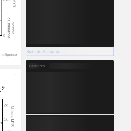
Suite du Palmarès
Palmarès