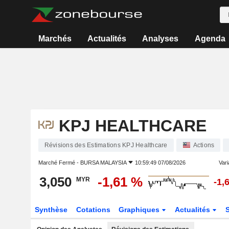
Marchés
Actualités
Analyses
Agenda
KPJ HEALTHCARE
Révisions des Estimations KPJ Healthcare
Actions
Marché Fermé -
BURSA MALAYSIA
10:59:49 07/08/2026
Vari
3,050
-1,61 %
MYR
-1,
Synthèse
Cotations
Graphiques
Actualités