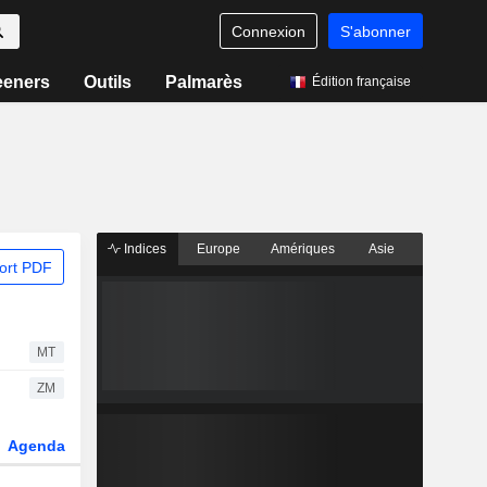
Connexion
S'abonner
eeners
Outils
Palmarès
Édition française
Indices
Europe
Amériques
Asie
ort PDF
MT
ZM
Agenda
Secteur
Dérivés
Fonds et ETFs