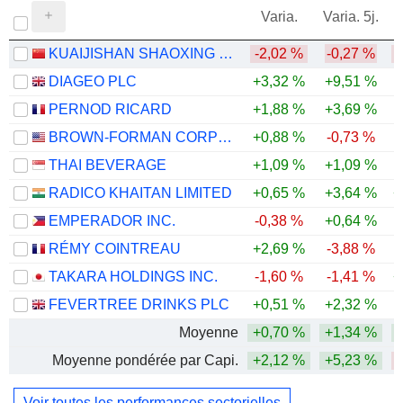
Varia.
Varia. 5j.
KUAIJISHAN SHAOXING RICE WINE CO., LTD.
-2,02 %
-0,27 %
-
DIAGEO PLC
+3,32 %
+9,51 %
-
PERNOD RICARD
+1,88 %
+3,69 %
-
BROWN-FORMAN CORPORATION
+0,88 %
-0,73 %
THAI BEVERAGE
+1,09 %
+1,09 %
RADICO KHAITAN LIMITED
+0,65 %
+3,64 %
+
EMPERADOR INC.
-0,38 %
+0,64 %
RÉMY COINTREAU
+2,69 %
-3,88 %
-
TAKARA HOLDINGS INC.
-1,60 %
-1,41 %
+
FEVERTREE DRINKS PLC
+0,51 %
+2,32 %
Moyenne
+0,70 %
+1,34 %
Moyenne pondérée par Capi.
+2,12 %
+5,23 %
Voir toutes les performances sectorielles