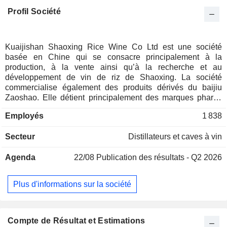
Profil Société
Kuaijishan Shaoxing Rice Wine Co Ltd est une société
basée en Chine qui se consacre principalement à la
production, à la vente ainsi qu’à la recherche et au
développement de vin de riz de Shaoxing. La société
commercialise également des produits dérivés du baijiu
Zaoshao. Elle détient principalement des marques phares
telles que Kuaijishan, Lanting, Xitang, Wufelt Hat, Tang
Employés
1 838
Song et d’autres. La société produit principalement une
gamme de vins jaunes, notamment le Kuaijishan Pure Five-
Secteur
Distillateurs et caves à vin
Year, le Lanting, le Kuaijishan 1743, le Xitang Original
Aroma, le Wuzhanmao Frozen Ice Sculpture, le Green
Agenda
22/08
Publication des résultats - Q2 2026
Waters and Green Mountains, le 002 High-Proof Shaoxing
Rice Wine et le Dry Pure 18, entre autres. La société exerce
principalement ses activités sur le marché intérieur.
Plus d'informations sur la société
Compte de Résultat et Estimations