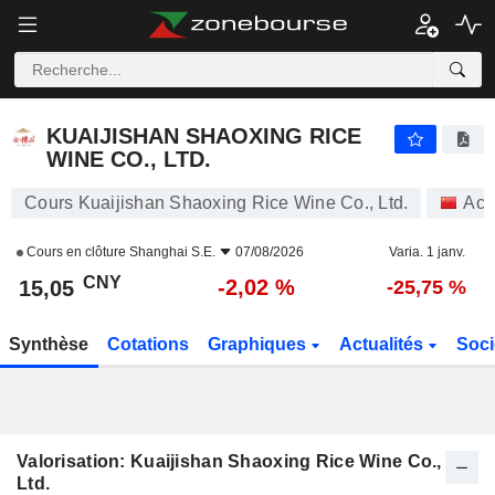
KUAIJISHAN SHAOXING RICE WINE CO., LTD.
15,05
¥
-2,02 %
KUAIJISHAN SHAOXING RICE
WINE CO., LTD.
Cours Kuaijishan Shaoxing Rice Wine Co., Ltd.
Act
Cours en clôture
Shanghai S.E.
07/08/2026
Varia. 1 janv.
CNY
-2,02 %
15,05
-25,75 %
Synthèse
Cotations
Graphiques
Actualités
Soci
Valorisation: Kuaijishan Shaoxing Rice Wine Co.,
Ltd.