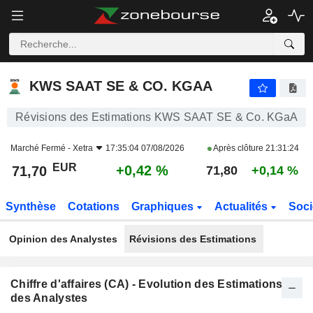
KWS SAAT SE & CO. KGAA
71,70
€
+0,42 %
KWS SAAT SE & CO. KGAA
Révisions des Estimations KWS SAAT SE & Co. KGaA
Marché Fermé -
Xetra
17:35:04 07/08/2026
Après clôture
21:31:24
EUR
+0,42 %
71,70
71,80
+0,14 %
Synthèse
Cotations
Graphiques
Actualités
Soci
Opinion des Analystes
Révisions des Estimations
Chiffre d'affaires (CA) - Evolution des Estimations
des Analystes