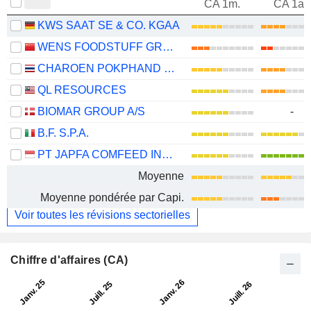
CA 1m.
CA 1an
KWS SAAT SE & CO. KGAA
WENS FOODSTUFF GROUP CO., LTD.
CHAROEN POKPHAND FOODS
QL RESOURCES
BIOMAR GROUP A/S
-
B.F. S.P.A.
PT JAPFA COMFEED INDONESIA TBK
Moyenne
Moyenne pondérée par Capi.
Voir toutes les révisions sectorielles
Chiffre d'affaires (CA)