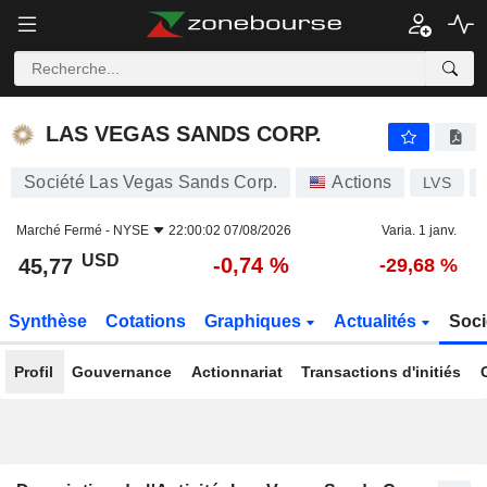
LAS VEGAS SANDS CORP.
45,77
$
-0,74 %
LAS VEGAS SANDS CORP.
Société Las Vegas Sands Corp.
Actions
LVS
Marché Fermé -
NYSE
22:00:02 07/08/2026
Varia. 1 janv.
USD
-0,74 %
45,77
-29,68 %
Synthèse
Cotations
Graphiques
Actualités
Soci
Profil
Gouvernance
Actionnariat
Transactions d'initiés