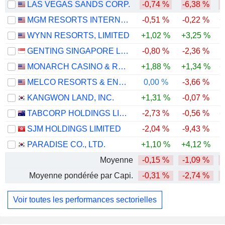
LAS VEGAS SANDS CORP.
-0,74 %
-6,38 %
-
MGM RESORTS INTERNATIONAL
-0,51 %
-0,22 %
+
WYNN RESORTS, LIMITED
+1,02 %
+3,25 %
GENTING SINGAPORE LIMITED
-0,80 %
-2,36 %
-
MONARCH CASINO & RESORT, INC.
+1,88 %
+1,34 %
+
MELCO RESORTS & ENTERTAINMENT LIMITED
0,00 %
-3,66 %
-
KANGWON LAND, INC.
+1,31 %
-0,07 %
-
TABCORP HOLDINGS LIMITED
-2,73 %
-0,56 %
+
SJM HOLDINGS LIMITED
-2,04 %
-9,43 %
-
PARADISE CO., LTD.
+1,10 %
+4,12 %
-
Moyenne
-0,15 %
-1,09 %
-
Moyenne pondérée par Capi.
-0,31 %
-2,74 %
Voir toutes les performances sectorielles