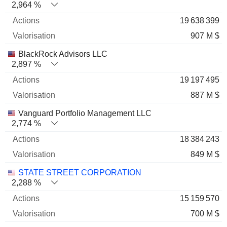
2,964 %
19 638 399
907 M $
BlackRock Advisors LLC
2,897 %
19 197 495
887 M $
Vanguard Portfolio Management LLC
2,774 %
18 384 243
849 M $
STATE STREET CORPORATION
2,288 %
15 159 570
700 M $