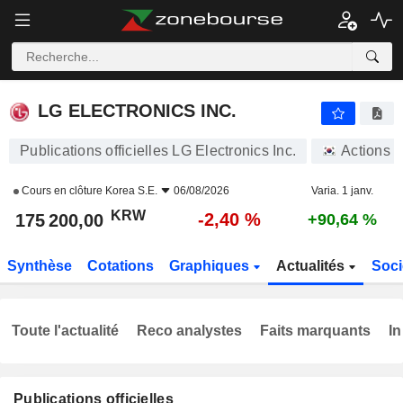
LG ELECTRONICS INC.
175 200,00
₩
-2,40 %
LG ELECTRONICS INC.
Publications officielles LG Electronics Inc.
Actions
Cours en clôture
Korea S.E.
06/08/2026
Varia. 1 janv.
KRW
-2,40 %
175 200,00
+90,64 %
Synthèse
Cotations
Graphiques
Actualités
Soci
Toute l'actualité
Reco analystes
Faits marquants
In
Publications officielles