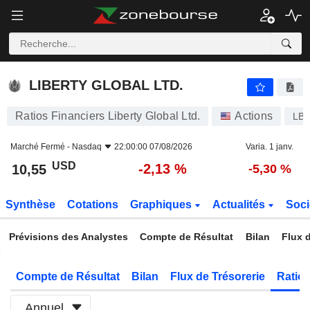
LIBERTY GLOBAL LTD.
10,55
$
-2,13 %
LIBERTY GLOBAL LTD.
Ratios Financiers Liberty Global Ltd.
Actions
LB
Marché Fermé -
Nasdaq
22:00:00 07/08/2026
Varia. 1 janv.
USD
-2,13 %
10,55
-5,30 %
Synthèse
Cotations
Graphiques
Actualités
Soci
Prévisions des Analystes
Compte de Résultat
Bilan
Flux d
Compte de Résultat
Bilan
Flux de Trésorerie
Ratios
Annuel