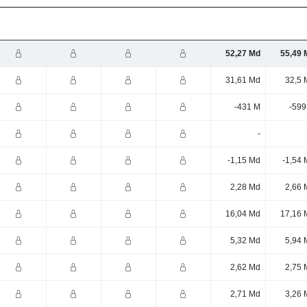
52,27 Md
55,49 
31,61 Md
32,5 
-431 M
-599
-
-1,15 Md
-1,54 
2,28 Md
2,66 
16,04 Md
17,16 
5,32 Md
5,94 
2,62 Md
2,75 
2,71 Md
3,26 