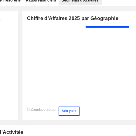
e Trésorerie
Ratios Financiers
Segments d'Activités
s
Chiffre d'Affaires 2025 par Géographie
© Zonebourse.com
Voir plus
'Activités