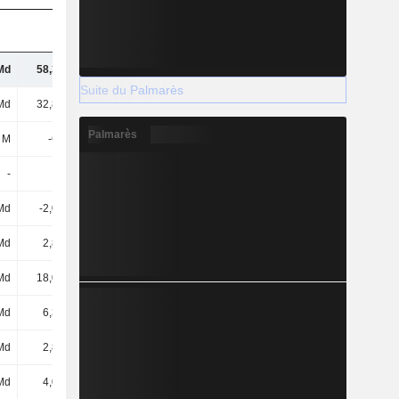
Md
58,34 Md
59,79 Md
63,9 Md
Suite du Palmarès
Md
32,87 Md
34,58 Md
41,58 Md
Palmarès
 M
-660 M
-683 M
-763 M
-
-
-
1,08 Md
Md
-2,07 Md
-2,16 Md
-1,71 Md
Md
2,84 Md
2,78 Md
3,68 Md
Md
18,08 Md
18,72 Md
-
Md
6,36 Md
6,66 Md
-
Md
2,85 Md
2,92 Md
2,31 Md
Md
4,01 Md
4,24 Md
4,42 Md