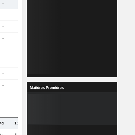
-
-
-
-
-
-
-
-
-
-
-
-
-
-
-
-
-
-
-
-
-
-
-
-
-
-
-
-
-
-
-
-
Matières Premières
-
-
-
-
Md
1,54 Md
1,59 Md
-