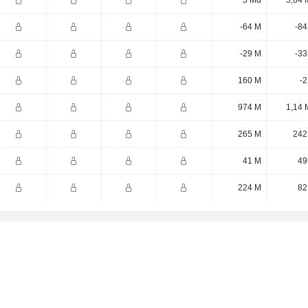
5 Md
5,64 
-64 M
-84
-29 M
-33
160 M
-2
974 M
1,14 
265 M
242
41 M
49
224 M
82