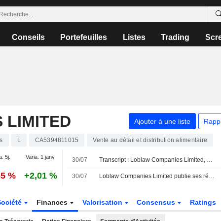
Conseils
Portefeuilles
Listes
Trading
Scr
 LIMITED
Ajouter à une liste
Rapp
s
L
CA5394811015
Vente au détail et distribution alimentaire
a. 5j.
Varia. 1 janv.
30/07
Transcript : Loblaw Companies Limited, Q2 2026 Earnings Call, Jul 30, 2026
65 %
+2,01 %
30/07
Loblaw Companies Limited publie ses résultats pour le deuxième trimestre et le premier semestre clos le 20 juin 2026
Société
Finances
Valorisation
Consensus
Ratings