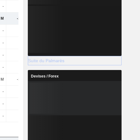
-
-
-
2,67 Md
 M
-356 M
-358 M
-
-
-
-
-
-
-
-
-
-
-
-
-
Suite du Palmarès
-
-
-
-
Devises / Forex
 M
-356 M
-358 M
-
-
-
-
-
-
-
-
-
-
-
-
-