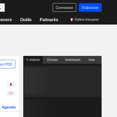
Connexion
S'abonner
eeners
Outils
Palmarès
Édition française
Indices
Europe
Amériques
Asie
ort PDF
CI
Agenda
Secteur
Dérivés
Fonds et ETFs