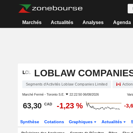
Marchés
Actualités
Analyses
Agenda
LOBLAW COMPANIES
Segments d'Activités Loblaw Companies Limited
Action
Marché Fermé -
Toronto S.E.
22:22:50 06/08/2026
Vari
63,30
-1,23 %
CAD
-3,
Synthèse
Cotations
Graphiques
Actualités