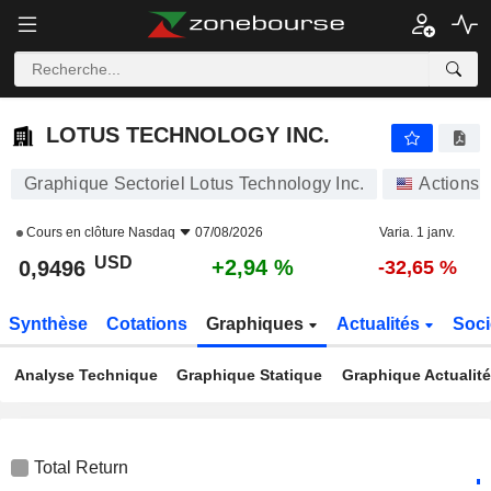
LOTUS TECHNOLOGY INC.
0,9496
$
+2,94 %
LOTUS TECHNOLOGY INC.
Graphique Sectoriel Lotus Technology Inc.
Actions
Cours en clôture
Nasdaq
07/08/2026
Varia. 1 janv.
USD
+2,94 %
0,9496
-32,65 %
Synthèse
Cotations
Graphiques
Actualités
Soci
Analyse Technique
Graphique Statique
Graphique Actualit
Total Return