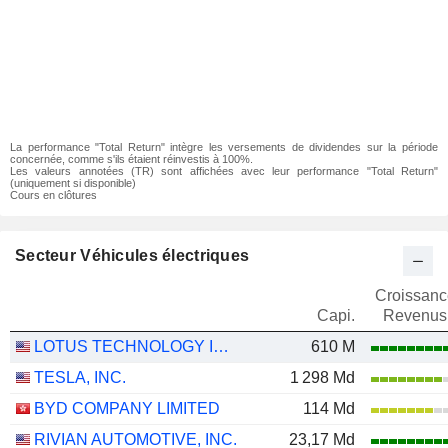
La performance "Total Return" intègre les versements de dividendes sur la période
concernée, comme s'ils étaient réinvestis à 100%.
Les valeurs annotées (TR) sont affichées avec leur performance "Total Return"
(uniquement si disponible)
Cours en clôtures
Secteur Véhicules électriques
Croissanc
Capi.
Revenus
LOTUS TECHNOLOGY INC.
610 M
TESLA, INC.
1 298 Md
BYD COMPANY LIMITED
114 Md
RIVIAN AUTOMOTIVE, INC.
23,17 Md