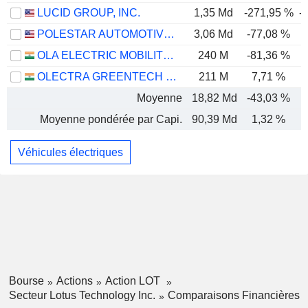
LUCID GROUP, INC.
1,35 Md
-271,95 %
-
POLESTAR AUTOMOTIVE HOLDING UK PLC
3,06 Md
-77,08 %
OLA ELECTRIC MOBILITY LIMITED
240 M
-81,36 %
-
OLECTRA GREENTECH LIMITED
211 M
7,71 %
Moyenne
18,82 Md
-43,03 %
-
Moyenne pondérée par Capi.
90,39 Md
1,32 %
Véhicules électriques
Bourse
Actions
Action LOT
Secteur Lotus Technology Inc.
Comparaisons Financières