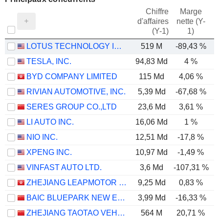
Chiffre
Marge
d'affaires
nette (Y-
E
(Y-1)
1)
LOTUS TECHNOLOGY INC.
519 M
-89,43 %
-
TESLA, INC.
94,83 Md
4 %
BYD COMPANY LIMITED
115 Md
4,06 %
RIVIAN AUTOMOTIVE, INC.
5,39 Md
-67,68 %
-
SERES GROUP CO.,LTD
23,6 Md
3,61 %
LI AUTO INC.
16,06 Md
1 %
NIO INC.
12,51 Md
-17,8 %
-
XPENG INC.
10,97 Md
-1,49 %
VINFAST AUTO LTD.
3,6 Md
-107,31 %
-
ZHEJIANG LEAPMOTOR TECHNOLOGY CO., LTD.
9,25 Md
0,83 %
BAIC BLUEPARK NEW ENERGY TECHNOLOGY CO., LTD.
3,99 Md
-16,33 %
-
ZHEJIANG TAOTAO VEHICLES CO., LTD.
564 M
20,71 %