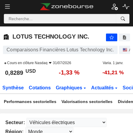
LOTUS TECHNOLOGY INC.
0,8289
$
-1,33 %
LOTUS TECHNOLOGY INC.
Comparaisons Financières Lotus Technology Inc.
A
Cours en clôture
Nasdaq
31/07/2026
Varia. 1 janv.
USD
-1,33 %
0,8289
-41,21 %
Synthèse
Cotations
Graphiques
Actualités
Soci
Performances sectorielles
Valorisations sectorielles
Dividen
Secteur:
Région: