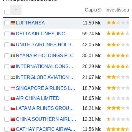
Capi.($)
Investisseur
LUFTHANSA
11,59 Md
DELTA AIR LINES, INC.
59,74 Md
UNITED AIRLINES HOLDINGS, INC.
42,05 Md
RYANAIR HOLDINGS PLC
30,01 Md
INTERNATIONAL CONSOLIDATED AIRLINES GROUP, S.A.
26,29 Md
INTERGLOBE AVIATION LIMITED
21,67 Md
SINGAPORE AIRLINES LIMITED
18,73 Md
AIR CHINA LIMITED
16,65 Md
LATAM AIRLINES GROUP S.A.
16,21 Md
CHINA SOUTHERN AIRLINES COMPANY LIMITED
12,31 Md
CATHAY PACIFIC AIRWAYS LIMITED
11,56 Md