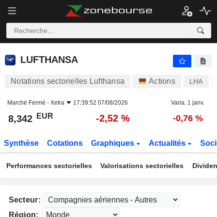
LUFTHANSA
8,342
€
-2,52 %
LUFTHANSA
Notations sectorielles Lufthansa
Actions
LHA
Marché Fermé -
Xetra
17:39:52 07/08/2026
Varia. 1 janv.
EUR
-2,52 %
8,342
-0,76 %
Synthèse
Cotations
Graphiques
Actualités
Soci
Performances sectorielles
Valorisations sectorielles
Dividen
Secteur:
Région: