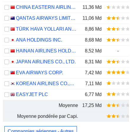
CHINA EASTERN AIRLINES CORPORATION LIMITED
11,36 Md
QANTAS AIRWAYS LIMITED
11,06 Md
TÜRK HAVA YOLLARI ANONIM ORTAKLIGI
8,86 Md
ANA HOLDINGS INC.
8,68 Md
HAINAN AIRLINES HOLDING CO., LTD.
8,52 Md
-
JAPAN AIRLINES CO., LTD.
8,31 Md
EVA AIRWAYS CORP.
7,42 Md
KOREAN AIRLINES CO.,LTD.
7,11 Md
EASYJET PLC
6,77 Md
Moyenne
17,25 Md
Moyenne pondérée par Capi.
Compagnies aériennes - Autres