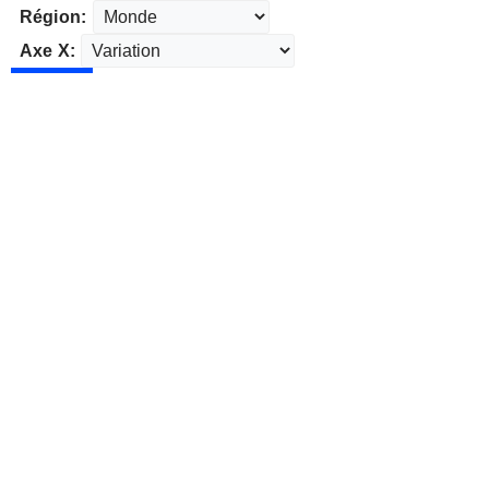
Région:
Axe X: