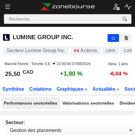
LUMINE GROUP INC.
25,50
$
+1,80 %
LUMINE GROUP INC.
Secteur Lumine Group Inc.
Actions
LMN
CA55
Marché Fermé -
Toronto S.E.
22:00:00 07/08/2026
Varia. 1 janv.
CAD
+1,80 %
25,50
-6,04 %
Synthèse
Cotations
Graphiques
Actualités
Soci
Performances sectorielles
Valorisations sectorielles
Dividen
Secteur: