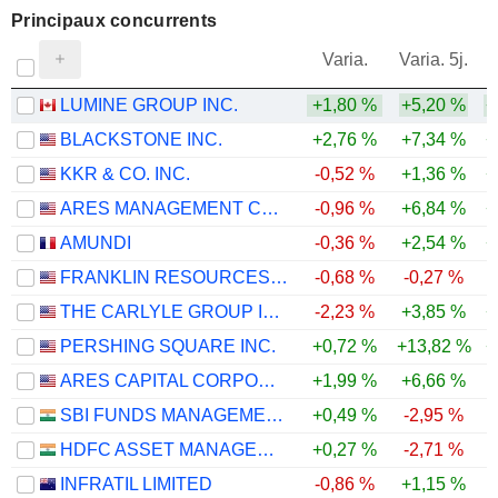
Principaux concurrents
V
Varia.
Varia. 5j.
LUMINE GROUP INC.
+1,80 %
+5,20 %
+
BLACKSTONE INC.
+2,76 %
+7,34 %
+
KKR & CO. INC.
-0,52 %
+1,36 %
+
ARES MANAGEMENT CORPORATION
-0,96 %
+6,84 %
+
AMUNDI
-0,36 %
+2,54 %
+
FRANKLIN RESOURCES, INC.
-0,68 %
-0,27 %
THE CARLYLE GROUP INC.
-2,23 %
+3,85 %
+
PERSHING SQUARE INC.
+0,72 %
+13,82 %
+
ARES CAPITAL CORPORATION
+1,99 %
+6,66 %
SBI FUNDS MANAGEMENT LIMITED
+0,49 %
-2,95 %
HDFC ASSET MANAGEMENT COMPANY LIMITED
+0,27 %
-2,71 %
INFRATIL LIMITED
-0,86 %
+1,15 %