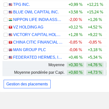
TPG INC.
+0,99 %
+12,21 %
+
BLUE OWL CAPITAL INC.
+3,58 %
+15,24 %
+
NIPPON LIFE INDIA ASSET MANAGEMENT LIMITED
-2,00 %
+1,26 %
VZ HOLDING AG
+0,12 %
+4,52 %
VICTORY CAPITAL HOLDINGS, INC.
+1,28 %
+9,22 %
+
CHINA CITIC FINANCIAL ASSET MANAGEMENT CO., LTD.
-0,85 %
-0,85 %
MAN GROUP PLC
-0,06 %
+3,18 %
FEDERATED HERMES, INC.
+0,46 %
+5,34 %
+
Moyenne
+0,30 %
+4,76 %
Moyenne pondérée par Capi.
+0,60 %
+4,73 %
+
Gestion des placements