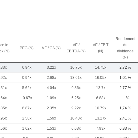
Rendement
ice to
VE /
VE / EBIT
du
PEG (N)
VE / CA (N)
ok (N)
EBITDA (N)
(N)
dividende
(N)
.33x
6.94x
3.22x
10.75x
14.75x
2,72 %
.92x
0.94x
2.68x
13.61x
16.05x
1,01 %
.31x
5.62x
4.04x
9.86x
13.7x
2,77 %
.64x
-0.67x
1.09x
5.25x
6.88x
-.--%
.85x
8.87x
2.35x
9.22x
10.79x
1,74 %
.95x
2.58x
1.59x
10.43x
13.27x
2,41 %
.56x
1.62x
1.53x
6.63x
7.93x
6,83 %