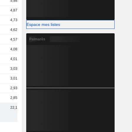
5,98 Md
4,87 Md
4,73 Md
Espace mes listes
4,62 Md
Palmarès
4,57 Md
4,08 Md
4,01 Md
3,03 Md
3,01 Md
2,93 Md
2,85 Md
22,1 Md