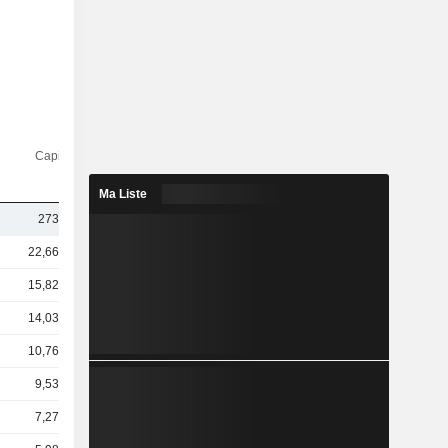
Capi.($)
Ma Liste
273 Md
22,66 Md
15,82 Md
14,03 Md
10,76 Md
9,53 Md
7,27 Md