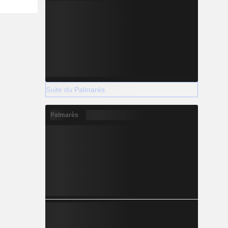
Suite du Palmarès
Palmarès