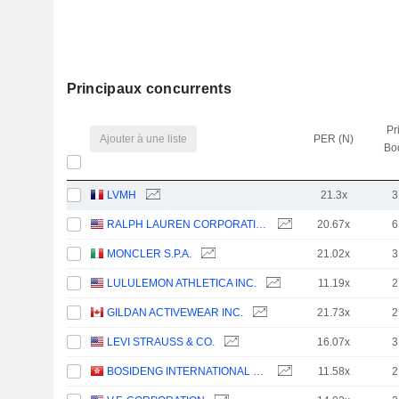
Principaux concurrents
Pr
Ajouter à une liste
PER (N)
Bo
LVMH
21.3x
3
RALPH LAUREN CORPORATION
20.67x
6
MONCLER S.P.A.
21.02x
3
LULULEMON ATHLETICA INC.
11.19x
2
GILDAN ACTIVEWEAR INC.
21.73x
2
LEVI STRAUSS & CO.
16.07x
3
BOSIDENG INTERNATIONAL HOLDINGS LIMITED
11.58x
2