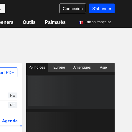
Connexion
S'abonner
eeners
Outils
Palmarès
Édition française
Indices
Europe
Amériques
Asie
ort PDF
RE
RE
Agenda
Secteur
Dérivés
Fonds et ETFs