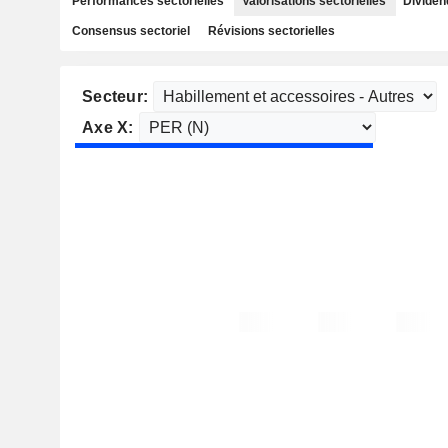
Performances sectorielles
Valorisations sectorielles
Dividen
Consensus sectoriel
Révisions sectorielles
Secteur:
Axe X: