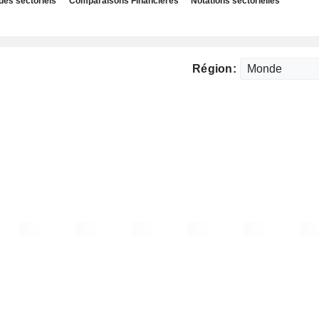
des sectoriels
Comparaisons Financières
Notations sectorielles
Région: