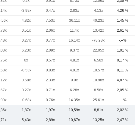
.81x
0.2x
0.91x
8.73x
12.06x
2,38 %
.14x
-3.99x
0.47x
2.83x
4.13x
4,26 %
6.56x
4.82x
7.53x
36.11x
40.23x
1,45 %
.73x
0.51x
2.06x
11.4x
13.42x
2,61 %
.48x
0.27x
0.77x
16.14x
-78.98x
-.--%
.08x
6.23x
2.09x
9.37x
22.05x
1,01 %
.76x
0x
0.57x
4.81x
6.58x
0,17 %
.58x
-0.53x
0.83x
4.91x
10.57x
0,11 %
.12x
0.58x
2.33x
9.9x
10.98x
4,87 %
.67x
0.27x
0.71x
6.28x
8.58x
2,05 %
.99x
-0.68x
0.76x
14.35x
25.61x
-.--%
,36x
1,87x
1,97x
10,59x
8,81x
2,02 %
,71x
5,43x
2,89x
10,67x
13,25x
2,47 %