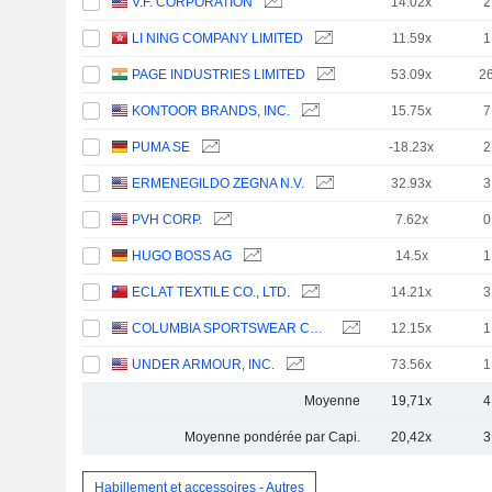
V.F. CORPORATION
14.02x
2
LI NING COMPANY LIMITED
11.59x
1
PAGE INDUSTRIES LIMITED
53.09x
2
KONTOOR BRANDS, INC.
15.75x
7
PUMA SE
-18.23x
2
ERMENEGILDO ZEGNA N.V.
32.93x
3
PVH CORP.
7.62x
0
HUGO BOSS AG
14.5x
1
ECLAT TEXTILE CO., LTD.
14.21x
3
COLUMBIA SPORTSWEAR COMPANY
12.15x
1
UNDER ARMOUR, INC.
73.56x
1
Moyenne
19,71x
4
Moyenne pondérée par Capi.
20,42x
3
Habillement et accessoires - Autres