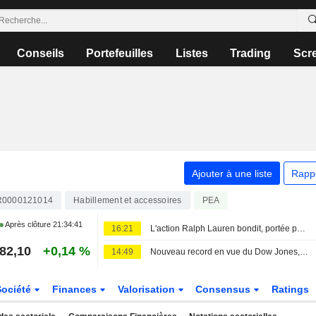
Conseils
Portefeuilles
Listes
Trading
Scr
Ajouter à une liste
Rapp
R0000121014
Habillement et accessoires
PEA
Après clôture
21:34:41
16:21
L'action Ralph Lauren bondit, portée par la demande en Asie et en Amérique du Nord
82,10
+0,14 %
14:49
Nouveau record en vue du Dow Jones, l'Europe aussi sur des sommets
Société
Finances
Valorisation
Consensus
Ratings