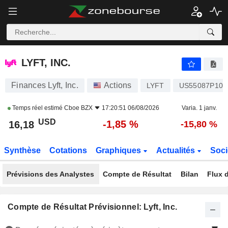
LYFT, INC.
16,18
$
-1,85 %
LYFT, INC.
Finances Lyft, Inc.
Actions
LYFT
US55087P104
Temps réel estimé
Cboe BZX
17:20:51 06/08/2026
Varia. 1 janv.
USD
-1,85 %
16,18
-15,80 %
Synthèse
Cotations
Graphiques
Actualités
Soci
Prévisions des Analystes
Compte de Résultat
Bilan
Flux d
Compte de Résultat Prévisionnel: Lyft, Inc.