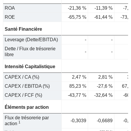
ROA
-21,36 %
-11,39 %
-7,
ROE
-65,75 %
-61,44 %
-73,
Santé Financière
Leverage (Dette/EBITDA)
-
-
Dette / Flux de trésorerie
-
-
libre
Intensité Capitalistique
CAPEX / CA (%)
2,47 %
2,81 %
3
CAPEX / EBITDA (%)
85,23 %
-27,6 %
67,
CAPEX / FCF (%)
-43,77 %
-32,64 %
-60
Éléments par action
Flux de trésorerie par
-0,3039
-0,6689
-0,
1
action