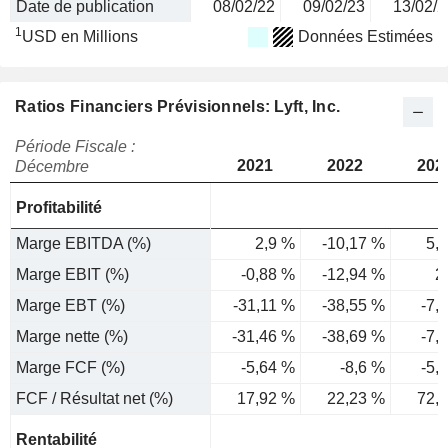
Date de publication
08/02/22
09/02/23
13/02/2
1
USD en Millions
Données Estimées
Ratios Financiers Prévisionnels: Lyft, Inc.
Période Fiscale :
2021
2022
202
Décembre
Profitabilité
Marge EBITDA (%)
2,9 %
-10,17 %
5,
Marge EBIT (%)
-0,88 %
-12,94 %
2
Marge EBT (%)
-31,11 %
-38,55 %
-7,
Marge nette (%)
-31,46 %
-38,69 %
-7,
Marge FCF (%)
-5,64 %
-8,6 %
-5,
FCF / Résultat net (%)
17,92 %
22,23 %
72,
Rentabilité