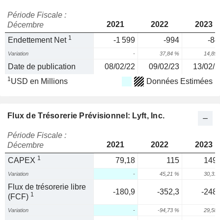
Période Fiscale :
2021
2022
2023
Décembre
1
Endettement Net
-1 599
-994
-84
Variation
-
37,84 %
14,89
Date de publication
08/02/22
09/02/23
13/02/2
1
USD en Millions
Données Estimées
Flux de Trésorerie Prévisionnel: Lyft, Inc.
Période Fiscale :
2021
2022
2023
Décembre
1
CAPEX
79,18
115
149,
Variation
-
45,21 %
30,31
Flux de trésorerie libre
-180,9
-352,3
-248,
1
(FCF)
Variation
-
-94,73 %
29,58