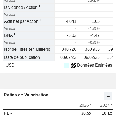
Variation
-
-120,11 %
61
1
Dividende / Action
-
-
Variation
-
-
1
Actif net par Action
4,041
1,05
1
Variation
-
-74,02 %
1
BNA
-3,02
-4,47
-
Variation
-
-48,01 %
80
Nbr de Titres (en Milliers)
340 726
360 935
392
Date de publication
08/02/22
09/02/23
13/0
1
USD
Données Estimées
Ratios de Valorisation
2026 *
2027 *
PER
30,5x
18,1x