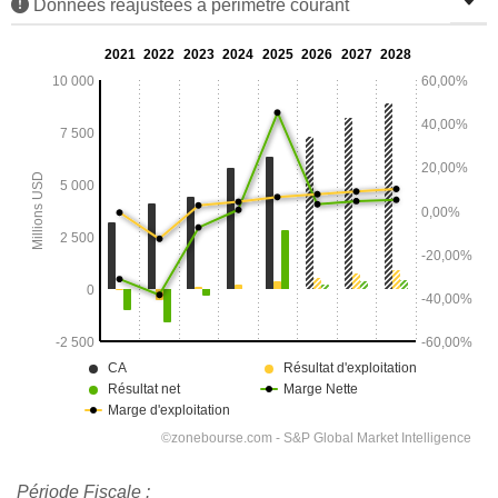
Données réajustées à périmètre courant
Période Fiscale :