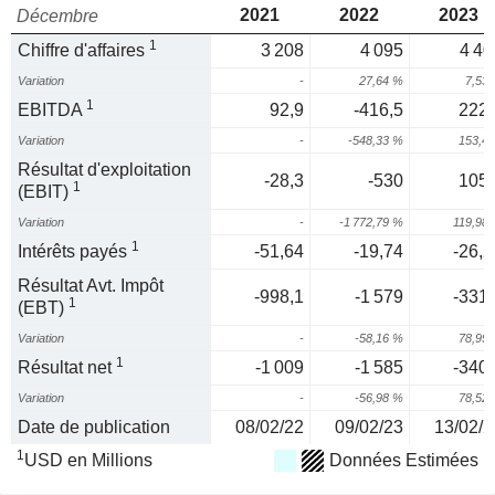
2021
2022
2023
Décembre
1
Chiffre d'affaires
3 208
4 095
4 40
Variation
-
27,64 %
7,53
1
EBITDA
92,9
-416,5
222,
Variation
-
-548,33 %
153,4
Résultat d'exploitation
-28,3
-530
105,
1
(EBIT)
Variation
-
-1 772,79 %
119,98
1
Intérêts payés
-51,64
-19,74
-26,2
Résultat Avt. Impôt
-998,1
-1 579
-331,
1
(EBT)
Variation
-
-58,16 %
78,99
1
Résultat net
-1 009
-1 585
-340,
Variation
-
-56,98 %
78,52
Date de publication
08/02/22
09/02/23
13/02/2
1
USD en Millions
Données Estimées