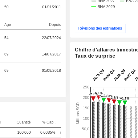
50
01/01/2011
Age
Depuis
Révisions des estimations
54
22/07/2024
Chiffre d'affaires trimestrie
69
14/07/2017
Taux de surprise
69
01/09/2018
l
Quantité
% Capi.
100 000
0,0035%