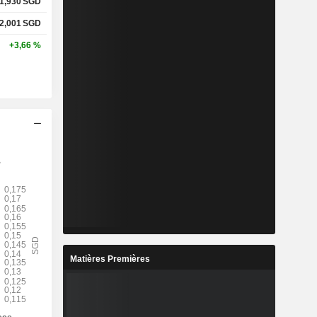
1,930
SGD
2,001
SGD
+3,66 %
Matières Premières