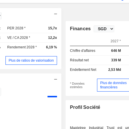
x
PER 2028 *
15,7x
Finances
x
VE / CA 2028 *
12,2x
2027 *
%
Rendement 2028 *
6,19 %
Chiffre d'affaires
646 M
Résultat net
339 M
Plus de ratios de valorisation
Endettement Net
2,53 Md
Plus de données
* Données
estimées
financières
Profil Société
Mapletree Industrial Trust est u