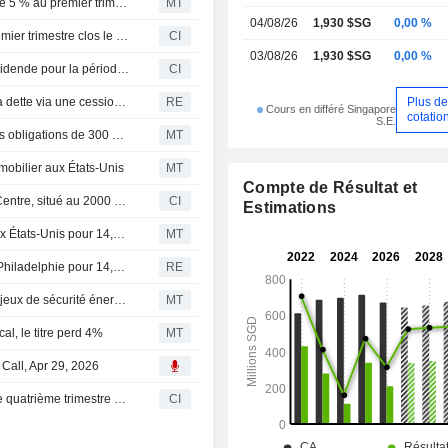
Mapletree Industrial Trust : le dividende par part recule de 5 % au premier trimestre fiscal
MT
04/08/26
1,930 $SG
0,00 %
Mapletree Industrial Trust publie ses résultats pour le premier trimestre clos le 30 juin 2026
CI
03/08/26
1,930 $SG
0,00 %
Mapletree Industrial Trust annonce le versement d'un dividende pour la période du 1er avril 2026 au 30 juin 2026, payable le 7 septembre 2026
CI
Plus d
Singapour : Mapletree Industrial vise une réduction de sa dette via une cession d'actifs de 465 millions de dollars
RE
Cours en différé Singapore
cotatio
S.E.
Mapletree Industrial Trust obtient un rescrit fiscal pour ses obligations de 300 millions de dollars singapouriens
MT
mmobilier aux États-Unis
MT
Compte de Résultat et
Un acheteur non identifié acquiert le Philadelphia Data Centre, situé au 2000 Kubach Road à Philadelphie, auprès de Mapletree Industrial Trust (SGX : ME8U).
CI
Estimations
Mapletree Industrial Trust cède un centre de données aux États-Unis pour 14,5 millions de dollars
MT
Mapletree Industrial Trust cède un centre de données à Philadelphie pour 14,5 millions de dollars
RE
La Bourse de Singapour reste dans le rouge face aux enjeux de sécurité énergétique mondiale
MT
al, le titre perd 4%
MT
 Call, Apr 29, 2026
Mapletree Industrial Trust annonce son dividende pour le quatrième trimestre de l'exercice 2025/2026, période du 1er janvier 2026 au 31 mars 2026, payable le 12 juin 2026
CI