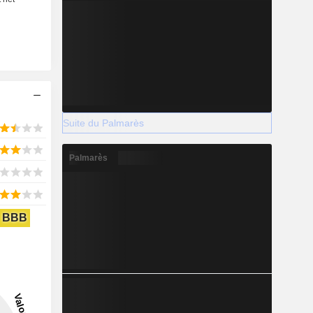
Suite du Palmarès
Palmarès
BBB