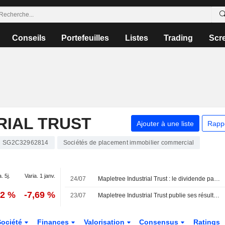
Conseils
Portefeuilles
Listes
Trading
Scr
RIAL TRUST
Ajouter à une liste
Rapp
SG2C32962814
Sociétés de placement immobilier commercial
. 5j.
Varia. 1 janv.
24/07
Mapletree Industrial Trust : le dividende par part recule de 5 % au premier trimestre fiscal
52 %
-7,69 %
23/07
Mapletree Industrial Trust publie ses résultats pour le premier trimestre clos le 30 juin 2026
Société
Finances
Valorisation
Consensus
Ratings