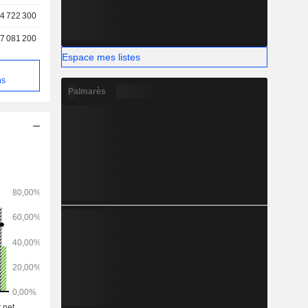
4 722 300
7 081 200
Espace mes listes
e
ns
Palmarès