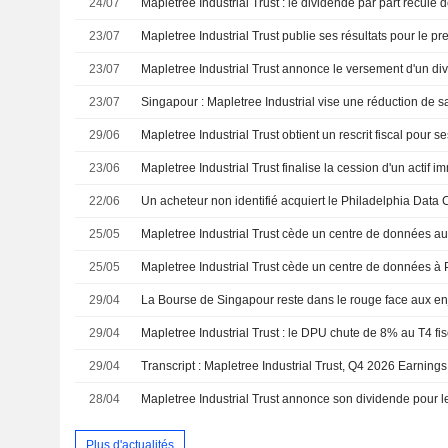
24/07
23/07
23/07
23/07
29/06
23/06
Mapletree Industrial Trust finalise la cession d'un actif i
22/06
25/05
25/05
29/04
29/04
Mapletree Industrial Trust : le DPU chute de 8% au T4 fisc
29/04
Transcript : Mapletree Industrial Trust, Q4 2026 Earnings
28/04
Plus d'actualités