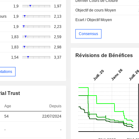
Dernier Cours de Cloture
1,9
1,97
Objectif de cours Moyen
ours
1,9
2,13
Ecart / Objectif Moyen
1,9
2,23
Consensus
1,83
2,59
1,83
2,98
Révisions de Bénéfices
1,54
3,37
otations
ial Trust
Age
Depuis
54
22/07/2024
-
-