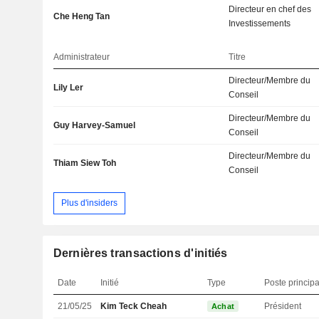
Directeur en chef des
Che Heng Tan
Investissements
Administrateur
Titre
Directeur/Membre du
Lily Ler
Conseil
Directeur/Membre du
Guy Harvey-Samuel
Conseil
Directeur/Membre du
Thiam Siew Toh
Conseil
Plus d'insiders
Dernières transactions d'initiés
Date
Initié
Type
Poste principa
21/05/25
Kim Teck Cheah
Président
Achat