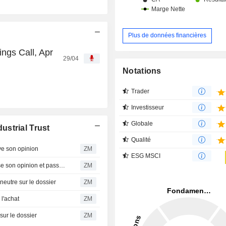
Plus de données financières
ings Call, Apr
29/04
Notations
Trader
Investisseur
Globale
strial Trust
Qualité
 son opinion
ZM
ESG MSCI
MAPLETREE INDUSTRIAL TRUST : UOB Kay Hian révise son opinion et passe à neutre
ZM
utre sur le dossier
ZM
l'achat
ZM
ur le dossier
ZM