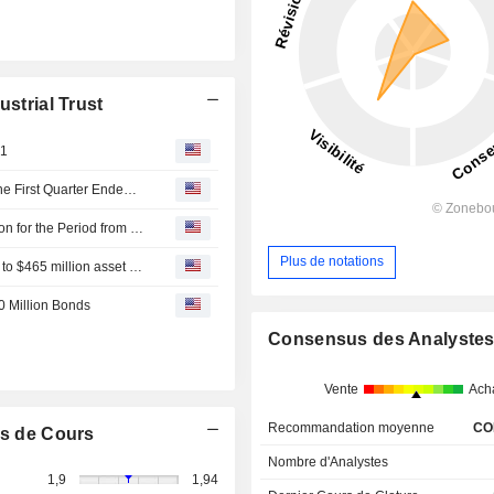
ustrial Trust
Q1
Mapletree Industrial Trust Reports Earnings Results for the First Quarter Ended June 30, 2026
Mapletree Industrial Trust Announces Dividend Distribution for the Period from 1 April 2026 to 30 June 2026, Payable on 7 September 2026
Plus de notations
Singapore's Mapletree Industrial aims to cut debt with up to $465 million asset sale
0 Million Bonds
Consensus des Analyste
Vente
Ach
Recommandation moyenne
CO
s de Cours
Nombre d'Analystes
1,9
1,94