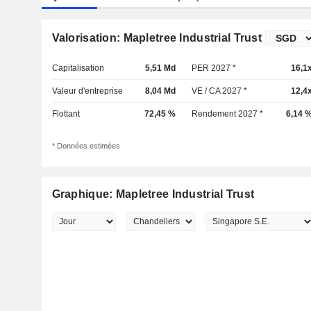
Valorisation: Mapletree Industrial Trust
Capitalisation
5,51 Md
PER 2027 *
16,1
Valeur d'entreprise
8,04 Md
VE / CA 2027 *
12,4
Flottant
72,45 %
Rendement 2027 *
6,14 
* Données estimées
Graphique: Mapletree Industrial Trust