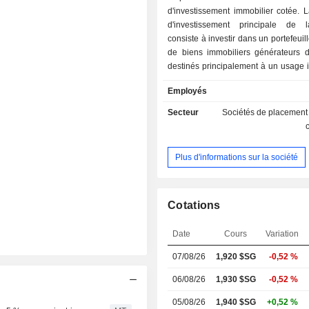
d'investissement immobilier cotée. L
d'investissement principale de 
consiste à investir dans un portefeuill
de biens immobiliers générateurs 
destinés principalement à un usage i
Singapour, ainsi que dans d
Employés
immobiliers générateurs de revenu
principalement comme centres de
Secteur
Sociétés de placement
l'échelle mondiale en dehors de Sin
dans des actifs liés à l'immobi
portefeuille comprend environ
Plus d'informations sur la société
immobiliers en Amérique du Nord
centres de données détenus par le b
coentreprise avec Mapletree Inves
Ltd), 79 biens immobiliers à Singap
Cotations
biens immobiliers au Japon. Son po
immobilier comprend des centres d
Date
Cours
Variation
des bâtiments de haute technol
07/08/26
1,920
$SG
-0,52 %
espaces commerciaux et des b
industriels généraux. Il est géré pa
06/08/26
1,930 $SG
-0,52 %
Industrial Trust Management Ltd.
05/08/26
1,940 $SG
+0,52 %