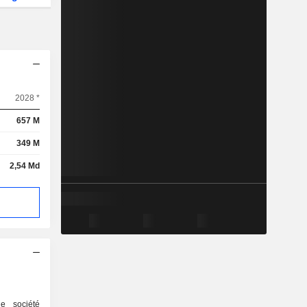
2028 *
657 M
349 M
2,54 Md
ne société