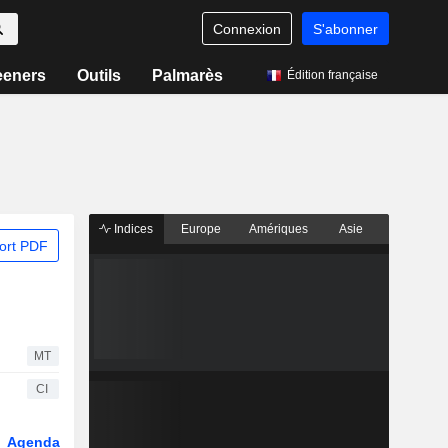
Connexion
S'abonner
eeners
Outils
Palmarès
Édition française
Indices
Europe
Amériques
Asie
ort PDF
MT
CI
Agenda
Secteur
Dérivés
Fonds et ETFs