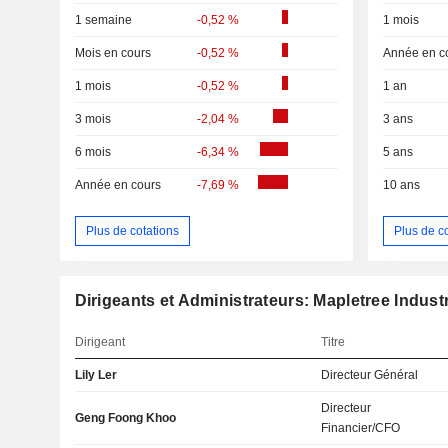
1 semaine
-0,52 %
1 mois
Mois en cours
-0,52 %
Année en c
1 mois
-0,52 %
1 an
3 mois
-2,04 %
3 ans
6 mois
-6,34 %
5 ans
Année en cours
-7,69 %
10 ans
Plus de cotations
Plus de c
Dirigeants et Administrateurs: Mapletree Industr
Dirigeant
Titre
Lily Ler
Directeur Général
Directeur
Geng Foong Khoo
Financier/CFO