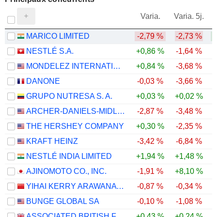
V
Varia.
Varia. 5j.
MARICO LIMITED
-2,79 %
-2,73 %
NESTLÉ S.A.
+0,86 %
-1,64 %
MONDELEZ INTERNATIONAL, INC.
+0,84 %
-3,68 %
DANONE
-0,03 %
-3,66 %
GRUPO NUTRESA S. A.
+0,03 %
+0,02 %
ARCHER-DANIELS-MIDLAND COMPANY
-2,87 %
-3,48 %
THE HERSHEY COMPANY
+0,30 %
-2,35 %
KRAFT HEINZ
-3,42 %
-6,84 %
NESTLÉ INDIA LIMITED
+1,94 %
+1,48 %
AJINOMOTO CO., INC.
-1,91 %
+8,10 %
-
YIHAI KERRY ARAWANA HOLDINGS CO., LTD
-0,87 %
-0,34 %
BUNGE GLOBAL SA
-0,10 %
-1,08 %
ASSOCIATED BRITISH FOODS PLC
+0,43 %
+0,24 %