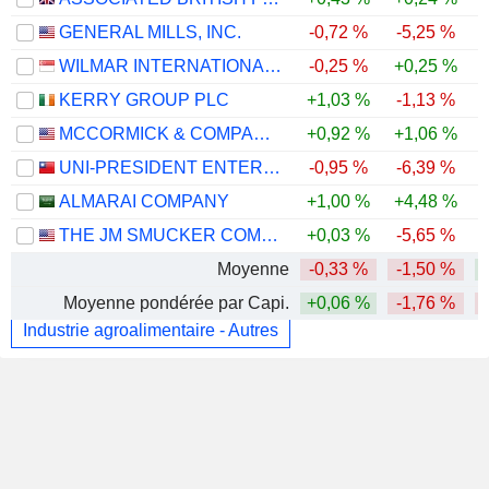
GENERAL MILLS, INC.
-0,72 %
-5,25 %
WILMAR INTERNATIONAL LIMITED
-0,25 %
+0,25 %
KERRY GROUP PLC
+1,03 %
-1,13 %
MCCORMICK & COMPANY, INCORPORATED
+0,92 %
+1,06 %
UNI-PRESIDENT ENTERPRISES CORP.
-0,95 %
-6,39 %
ALMARAI COMPANY
+1,00 %
+4,48 %
THE JM SMUCKER COMPANY
+0,03 %
-5,65 %
Moyenne
-0,33 %
-1,50 %
Moyenne pondérée par Capi.
+0,06 %
-1,76 %
Industrie agroalimentaire - Autres