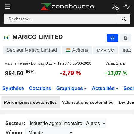
MARICO LIMITED
854,50
₹
-2,79 %
MARICO LIMITED
Secteur Marico Limited
Actions
MARICO
INE1
Marché Fermé -
Bombay S.E.
12:28:40 05/08/2026
Varia. 1 janv.
INR
-2,79 %
854,50
+13,87 %
Synthèse
Cotations
Graphiques
Actualités
Soci
Performances sectorielles
Valorisations sectorielles
Dividen
Secteur:
Région: