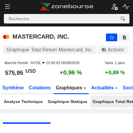
MASTERCARD, INC.
575,95
$
+0,96 %
MASTERCARD, INC.
Graphique Total Return Mastercard, Inc.
Actions
Marché Fermé -
NYSE
22:00:03 06/08/2026
Varia. 1 janv.
USD
+0,96 %
575,95
+0,89 %
Synthèse
Cotations
Graphiques
Actualités
Soci
Analyse Technique
Graphique Statique
Graphique Total Re