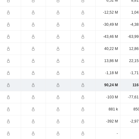
6,52 M
8,81
-12,52 M
1,04
-30,49 M
-4,3
-43,46 M
-63,99
40,22 M
12,86
13,86 M
22,15
-1,18 M
-1,7
90,24 M
116
-103 M
-77,61
881 k
850
-392 M
-2,9
-