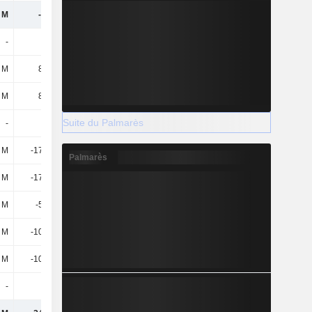
 M
-119 M
-79,6 M
-98,14 M
-
-
-
-
 M
8,06 M
45,69 M
33,89 M
 M
8,06 M
45,69 M
33,89 M
Suite du Palmarès
-
-
-
-
 M
-17,06 M
-31,02 M
-18,78 M
Palmarès
 M
-17,06 M
-31,02 M
-18,78 M
9 M
-5,23 M
-7,61 M
-10,48 M
 M
-10,62 M
-11,09 M
-11,51 M
 M
-10,62 M
-11,09 M
-11,51 M
-
-
-156 k
-2,94 M