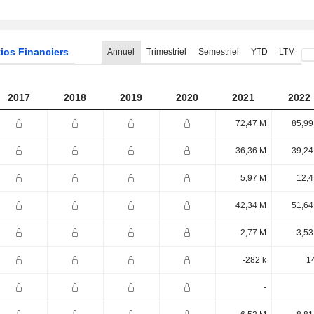
ios Financiers
Annuel
Trimestriel
Semestriel
YTD
LTM
2017
2018
2019
2020
2021
2022
72,47 M
85,99
36,36 M
39,24
5,97 M
12,4
42,34 M
51,64
2,77 M
3,53
-282 k
1
-