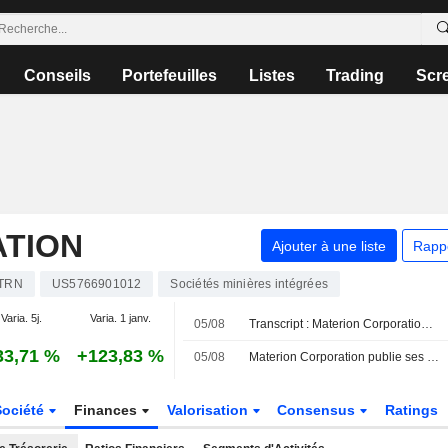
Conseils
Portefeuilles
Listes
Trading
Scr
TION
Ajouter à une liste
Rapp
TRN
US5766901012
Sociétés minières intégrées
Varia. 5j.
Varia. 1 janv.
05/08
Transcript : Materion Corporation, Q2 2026 Earnings Call, Aug 05, 2026
33,71 %
+123,83 %
05/08
Materion Corporation publie ses résultats pour le deuxième trimestre et le premier semestre clos le 3 juillet 2026
Société
Finances
Valorisation
Consensus
Ratings