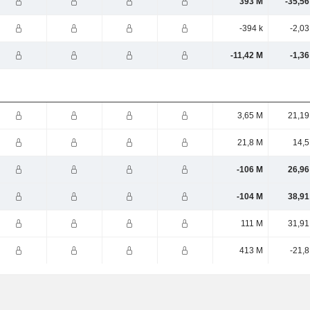
393 M
-35,56
-394 k
-2,0
-11,42 M
-1,3
3,65 M
21,19
21,8 M
14,5
-106 M
26,96
-104 M
38,91
111 M
31,91
413 M
-21,