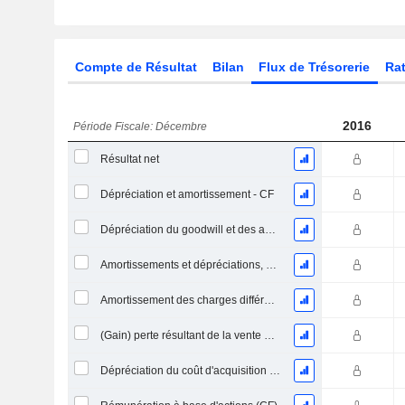
Compte de Résultat
Bilan
Flux de Trésorerie
Rat
2016
Période Fiscale: Décembre
Résultat net
Dépréciation et amortissement - CF
Dépréciation du goodwill et des actifs intangibles
Amortissements et dépréciations, Total
Amortissement des charges différées, Total - (CF)
(Gain) perte résultant de la vente d'un actif
Dépréciation du coût d'acquisition d'actifs et dépenses de restructuration