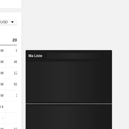
USD
2023
2024
2025
 M
95,7 M
5,89 M
74,82 M
Ma Liste
 M
46,97 M
54,94 M
58,06 M
 M
12,88 M
12,13 M
11,01 M
 M
59,84 M
67,08 M
69,07 M
 M
3,51 M
3,31 M
1,89 M
4 k
20 k
7,61 M
282 k
-
-
73,2 M
-