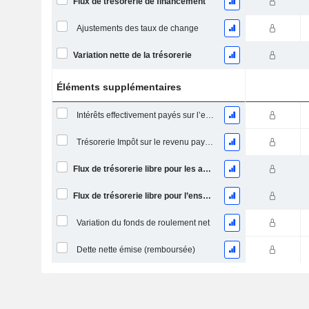
Flux de trésorerie de financement
Ajustements des taux de change
Variation nette de la trésorerie
Éléments supplémentaires
Intérêts effectivement payés sur l’exercice
Trésorerie Impôt sur le revenu payé (remboursement)Impôt effectivement payé (remboursé) sur l’exercice
Flux de trésorerie libre pour les actionnaires FCFE
Flux de trésorerie libre pour l’ensemble des pourvoyeurs de fonds (créanciers et actionnaires) FCFF
Variation du fonds de roulement net
Dette nette émise (remboursée)