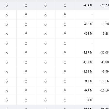
-494 M
-79,73
-
418 M
9,28
418 M
9,28
-
-4,87 M
-31,08
-4,87 M
-31,08
-3,32 M
-3,5
-9,7 M
-10,16
-9,7 M
-10,16
-7,4 M