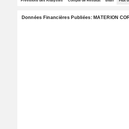
Prévisions des Analystes
Compte de Résultat
Bilan
Flux d
Données Financières Publiées: MATERION C