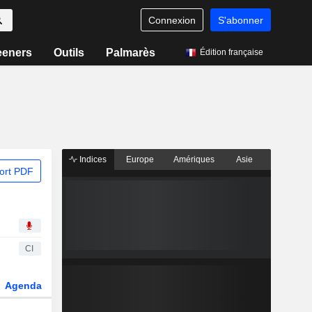
Connexion
S'abonner
eeners
Outils
Palmarès
Édition française
Indices
Europe
Amériques
Asie
ort PDF
CI
Agenda
Secteur
Dérivés
Fonds et ETFs