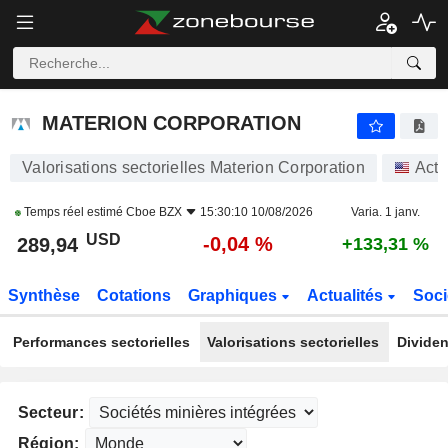
MATERION CORPORATION
289,94
$
-0,04 %
MATERION CORPORATION
Valorisations sectorielles Materion Corporation
Acti
Temps réel estimé
Cboe BZX
15:30:10 10/08/2026
Varia. 1 janv.
USD
-0,04 %
289,94
+133,31 %
Synthèse
Cotations
Graphiques
Actualités
Soci
Performances sectorielles
Valorisations sectorielles
Dividen
Secteur:
Région: