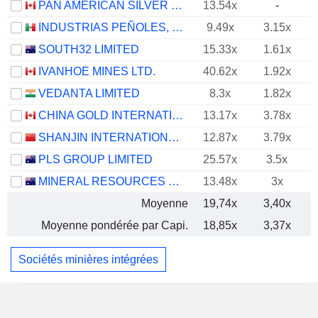
PAN AMERICAN SILVER CORP.
13.54x
-
INDUSTRIAS PEÑOLES, S.A.B. DE C.V.
9.49x
3.15x
SOUTH32 LIMITED
15.33x
1.61x
IVANHOE MINES LTD.
40.62x
1.92x
VEDANTA LIMITED
8.3x
1.82x
CHINA GOLD INTERNATIONAL RESOURCES CORP. LTD.
13.17x
3.78x
SHANJIN INTERNATIONAL GOLD CO., LTD.
12.87x
3.79x
PLS GROUP LIMITED
25.57x
3.5x
MINERAL RESOURCES LIMITED
13.48x
3x
Moyenne
19,74x
3,40x
Moyenne pondérée par Capi.
18,85x
3,37x
Sociétés minières intégrées