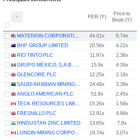
Price to
PER (Y)
Book (Y)
MATERION CORPORATION
44.01x
5.74x
BHP GROUP LIMITED
20.56x
4.22x
RIO TINTO PLC
11.97x
2.36x
GRUPO MÉXICO, S.A.B. DE C.V.
15.9x
4.26x
GLENCORE PLC
12.25x
2.18x
SAUDI ARABIAN MINING COMPANY (MAADEN)
24.46x
3.39x
ANGLO AMERICAN PLC
51.8x
2.45x
TECK RESOURCES LIMITED
15.26x
1.58x
FRESNILLO PLC
12.91x
4.98x
HINDUSTAN ZINC LIMITED
13.65x
7.8x
LUNDIN MINING CORPORATION
19.74x
3.07x