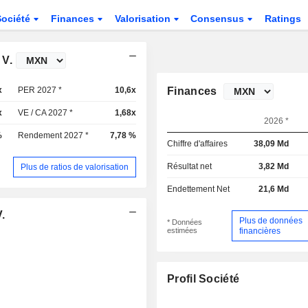
Société
Finances
Valorisation
Consensus
Ratings
 V.
x
PER 2027 *
10,6x
Finances
x
VE / CA 2027 *
1,68x
2026 *
%
Rendement 2027 *
7,78 %
Chiffre d'affaires
38,09 Md
Résultat net
3,82 Md
Plus de ratios de valorisation
Endettement Net
21,6 Md
.
Plus de données
* Données
estimées
financières
Profil Société