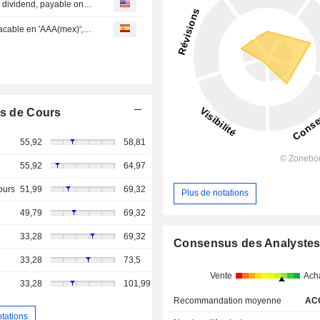
Megacable Holdings, S. A. B. de C. V. announces Annual dividend, payable on May 21, 2026
Megacable S A B de C : Fitch Afirma Calificación de Megacable en 'AAA(mex)'; Perspectiva Estable
s de Cours
55,92
58,81
55,92
64,97
ours
51,99
69,32
Plus de notations
49,79
69,32
33,28
69,32
Consensus des Analyste
33,28
73,5
Vente
Ach
33,28
101,99
Recommandation moyenne
AC
otations