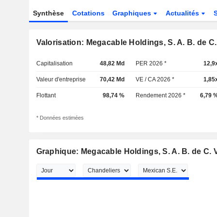
Synthèse
Cotations
Graphiques
Actualités
Valorisation: Megacable Holdings, S. A. B. de C.
Capitalisation
48,82 Md
PER 2026 *
12,9
Valeur d'entreprise
70,42 Md
VE / CA 2026 *
1,85
Flottant
98,74 %
Rendement 2026 *
6,79 
* Données estimées
Graphique: Megacable Holdings, S. A. B. de C. V