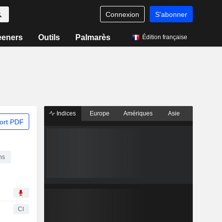
Connexion
S'abonner
eeners
Outils
Palmarès
Édition française
Indices
Europe
Amériques
Asie
ort PDF
ns
CI