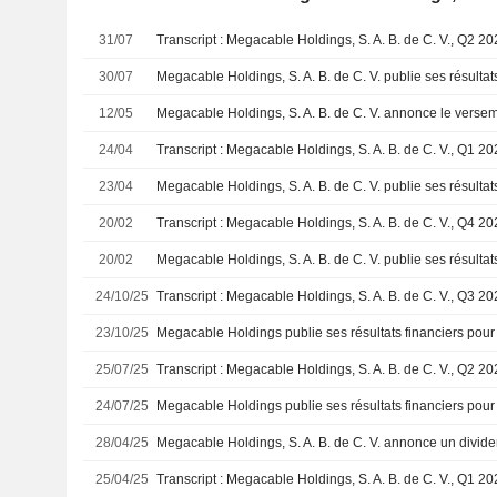
31/07
30/07
12/05
24/04
23/04
20/02
20/02
24/10/25
23/10/25
25/07/25
24/07/25
28/04/25
25/04/25