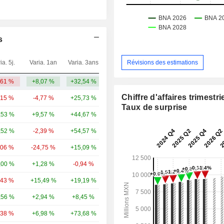
s
Révisions des estimations
ia. 5j.
Varia. 1an
Varia. 3ans
Capi.($)
,61 %
+8,07 %
+32,54 %
2,85 Md
Chiffre d'affaires trimestrie
,15 %
-4,77 %
+25,73 %
230 Md
Taux de surprise
,53 %
+9,57 %
+44,67 %
196 Md
,52 %
-2,39 %
+54,57 %
161 Md
,06 %
-24,75 %
+15,09 %
79,05 Md
,00 %
+1,28 %
-0,94 %
81,84 Md
,43 %
+15,49 %
+19,19 %
71,51 Md
,56 %
+2,94 %
+8,45 %
57,68 Md
,38 %
+6,98 %
+73,68 %
54,9 Md