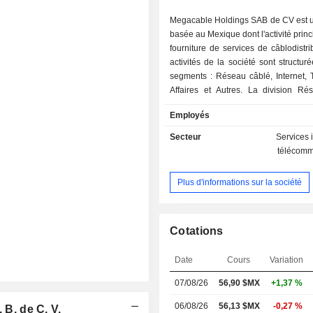
Megacable Holdings SAB de CV est u
basée au Mexique dont l'activité princ
fourniture de services de câblodistri
activités de la société sont structur
segments : Réseau câblé, Internet, 
Affaires et Autres. La division Ré
distribue des programmes de télédif
Employés
par câble. La division Internet f
services Internet aux particuli
Secteur
Services 
entreprises. La division Téléphone 
télécomm
services de communication fixe aux p
et aux entreprises. La division B
Plus d'informations sur la société
concentre sur la concepti
développement d'infrastruc
d'équipements de technologie de l'i
(TI) pour les clients professionnels. 
Cotations
Autres comprend principalement l
temps publicitaire, la production de
Date
Cours
Variation
télévisés et d'autres services de 
07/08/26
56,90 $MX
+1,37 %
société opère sous différentes marq
que Megacable et Metrocarrier. Elle
06/08/26
56,13 $MX
-0,27 %
 B. de C. V.