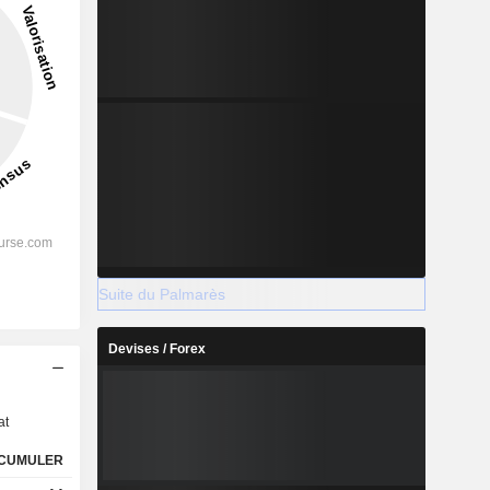
Suite du Palmarès
Devises / Forex
s
at
CUMULER