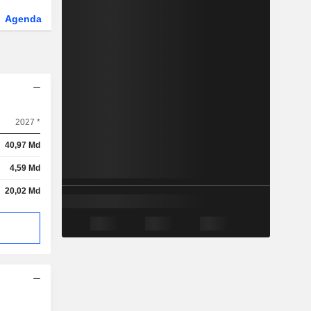
Agenda
Secteur
Fonds et ETFs
2027 *
40,97 Md
4,59 Md
20,02 Md