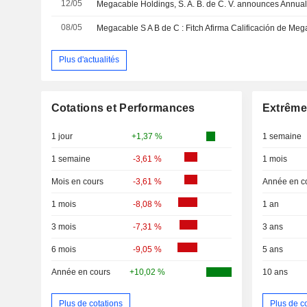
12/05
08/05
Plus d'actualités
Cotations et Performances
Extrême
1 jour
+1,37 %
1 semaine
1 semaine
-3,61 %
1 mois
Mois en cours
-3,61 %
Année en c
1 mois
-8,08 %
1 an
3 mois
-7,31 %
3 ans
6 mois
-9,05 %
5 ans
Année en cours
+10,02 %
10 ans
Plus de cotations
Plus de c