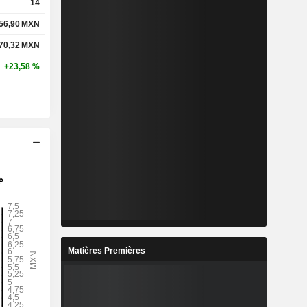
14
56,90
MXN
70,32
MXN
+23,58 %
Matières Premières