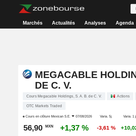
Marchés
Actualités
Analyses
Agenda
MEGACABLE HOLDINGS
DE C. V.
Cours Megacable Holdings, S. A. B. de C. V.
Actions
OTC Markets Traded
Cours en clôture
Mexican S.E.
07/08/2026
Varia. 5j.
Varia. 1 
56,90
+1,37 %
MXN
-3,61 %
+10,0