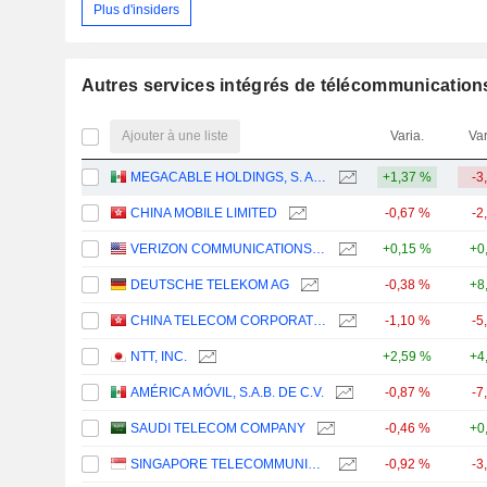
Plus d'insiders
Autres services intégrés de télécommunication
Ajouter à une liste
Varia.
Var
MEGACABLE HOLDINGS, S. A. B. DE C. V.
+1,37 %
-3
CHINA MOBILE LIMITED
-0,67 %
-2
VERIZON COMMUNICATIONS, INC.
+0,15 %
+0
DEUTSCHE TELEKOM AG
-0,38 %
+8
CHINA TELECOM CORPORATION LIMITED
-1,10 %
-5
NTT, INC.
+2,59 %
+4
AMÉRICA MÓVIL, S.A.B. DE C.V.
-0,87 %
-7
SAUDI TELECOM COMPANY
-0,46 %
+0
SINGAPORE TELECOMMUNICATIONS LIMITED
-0,92 %
-3