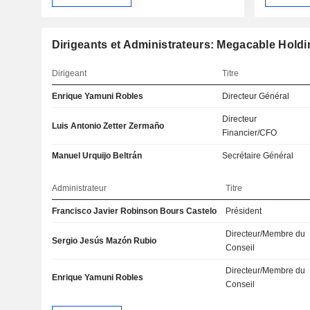
Dirigeants et Administrateurs: Megacable Holding
Dirigeant
Titre
Enrique Yamuni Robles
Directeur Général
Directeur
Luis Antonio Zetter Zermaño
Financier/CFO
Manuel Urquijo Beltrán
Secrétaire Général
Administrateur
Titre
Francisco Javier Robinson Bours Castelo
Président
Directeur/Membre du
Sergio Jesús Mazón Rubio
Conseil
Directeur/Membre du
Enrique Yamuni Robles
Conseil