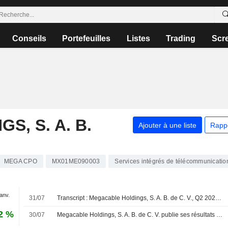
Conseils
Portefeuilles
Listes
Trading
Scr
, S. A. B.
Ajouter à une liste
Rapp
MEGA CPO
MX01ME090003
Services intégrés de télécommunicatio
janv.
31/07
Transcript : Megacable Holdings, S. A. B. de C. V., Q2 2026 Earnings Call, Jul 31, 2026
2 %
30/07
Megacable Holdings, S. A. B. de C. V. publie ses résultats pour le deuxième trimestre et le premier semestre clos le 30 juin 2026