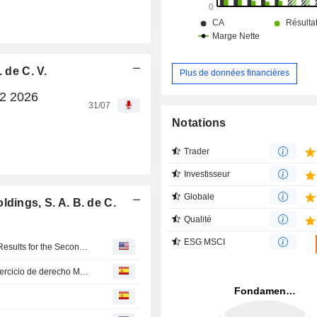
 de C. V.
Plus de données financières
Q2 2026
31/07
Notations
Trader
Investisseur
Globale
dings, S. A. B. de C.
Qualité
ESG MSCI
Megacable Holdings, S. A. B. de C. V. Reports Earnings Results for the Second Quarter and Six Months Ended June 30, 2026
Megacable S A B de C : Aviso a los accionistas para el ejercicio de derecho Mega