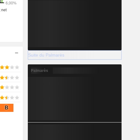
Suite du Palmarès
Palmarès
B