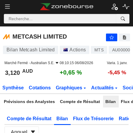
METCASH LIMITED
3,120
$
+0,65 %
METCASH LIMITED
Bilan Metcash Limited
Actions
MTS
AU00000
Marché Fermé -
Australian S.E.
08:10:15 06/08/2026
Varia. 1 janv.
AUD
+0,65 %
3,120
-5,45 %
Synthèse
Cotations
Graphiques
Actualités
Soci
Prévisions des Analystes
Compte de Résultat
Bilan
Flux d
Compte de Résultat
Bilan
Flux de Trésorerie
Ratios
Annuel