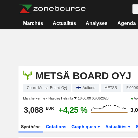
Marchés
Actualités
Analyses
Agenda
METSÄ BOARD OYJ
Cours Metsä Board Oyj
Actions
METSB
FI000
Marché Fermé -
Nasdaq Helsinki
18:00:00 06/08/2026
Apr
3,088
+4,25 %
EUR
3,
Synthèse
Cotations
Graphiques
Actualités