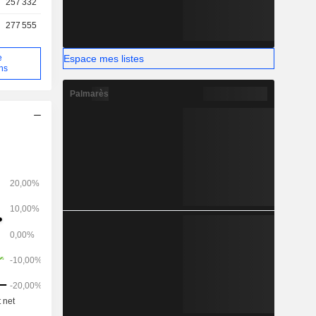
257 332
277 555
Espace mes listes
e
ns
Palmarès