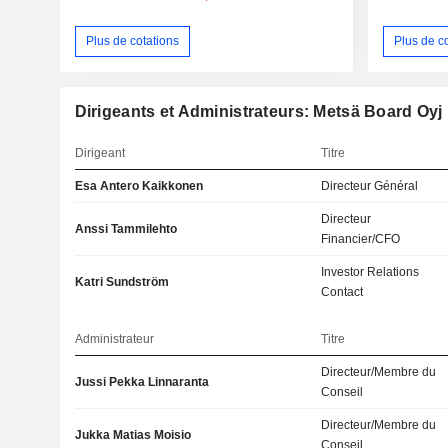
Plus de cotations
Plus de c
Dirigeants et Administrateurs: Metsä Board Oyj
Dirigeant
Titre
Esa Antero Kaikkonen
Directeur Général
Directeur
Anssi Tammilehto
Financier/CFO
Investor Relations
Katri Sundström
Contact
Administrateur
Titre
Directeur/Membre du
Jussi Pekka Linnaranta
Conseil
Directeur/Membre du
Jukka Matias Moisio
Conseil