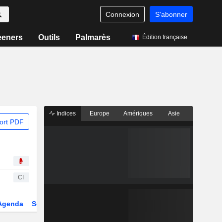
Connexion
S'abonner
eeners
Outils
Palmarès
Édition française
Indices
Europe
Amériques
Asie
ort PDF
CI
Agenda
Secteur
Dérivés
Fonds et ETFs