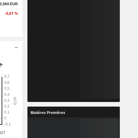
2,960
EUR
-0,07 %
Matières Premières