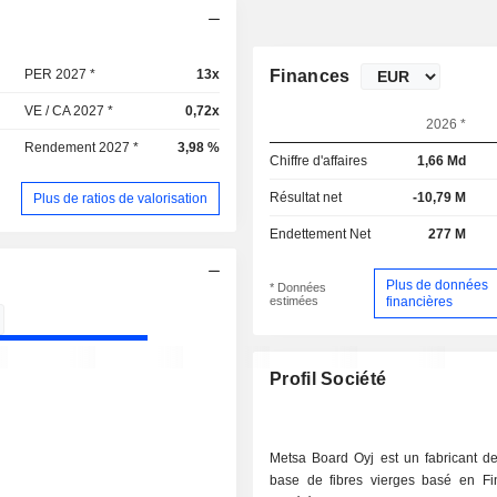
PER 2027 *
13x
Finances
VE / CA 2027 *
0,72x
2026 *
Rendement 2027 *
3,98 %
Chiffre d'affaires
1,66 Md
Résultat net
-10,79 M
Plus de ratios de valorisation
Endettement Net
277 M
Plus de données
* Données
estimées
financières
Profil Société
Metsa Board Oyj est un fabricant de
base de fibres vierges basé en Fi