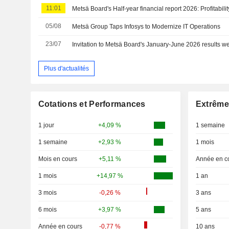
11:01
Metsä Board's Half-year financial report 2026: Profitabil
05/08
Metsä Group Taps Infosys to Modernize IT Operations
23/07
Plus d'actualités
Cotations et Performances
Extrême
1 jour
+4,09 %
1 semaine
1 semaine
+2,93 %
1 mois
Mois en cours
+5,11 %
Année en c
1 mois
+14,97 %
1 an
3 mois
-0,26 %
3 ans
6 mois
+3,97 %
5 ans
Année en cours
-0,77 %
10 ans