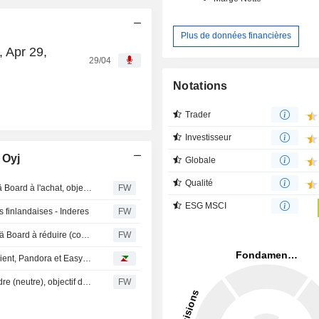
Plus de données financières
 Apr 29,
29/04
Notations
Trader
Investisseur
 Oyj
Globale
Qualité
OP Corporate Bank relève sa recommandation sur Metsä Board à l'achat, objectif de cours à 3,20 euros - BN
FW
ESG MSCI
s finlandaises - Inderes
FW
OP Corporate Bank abaisse la recommandation de Metsä Board à réduire (contre augmenter), objectif de cours à 2,70 euros - BN
FW
Avis d'analystes du jour : Nokia et Société Générale qui rient, Pandora et EasyJet qui pleurent
UBS abaisse la recommandation sur Metsä Board à vendre (neutre), objectif de cours 2 euros (2,80)
FW