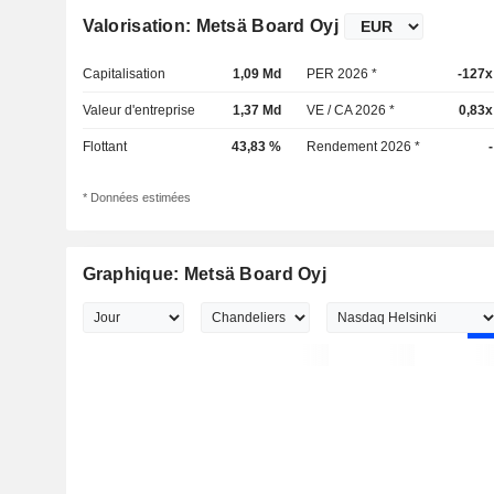
Valorisation: Metsä Board Oyj
Capitalisation
1,09 Md
PER 2026 *
-127x
Valeur d'entreprise
1,37 Md
VE / CA 2026 *
0,83x
Flottant
43,83 %
Rendement 2026 *
-
* Données estimées
Graphique: Metsä Board Oyj