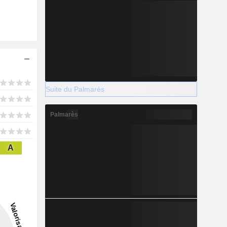
Suite du Palmarès
Palmarès
A