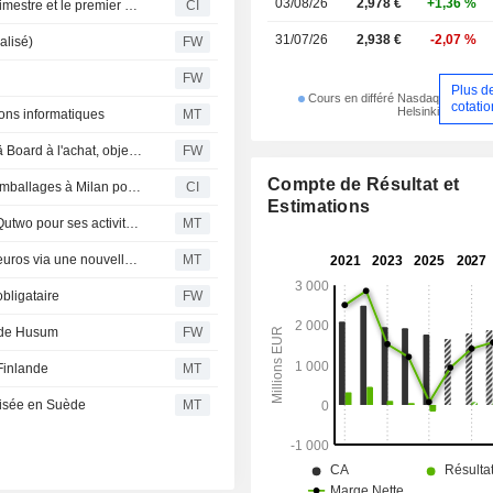
03/08/26
2,978 €
+1,36 %
Metsä Board Oyj publie ses résultats pour le deuxième trimestre et le premier semestre clos le 30 juin 2026
CI
31/07/26
2,938 €
-2,07 %
alisé)
FW
FW
Plus d
Cours en différé Nasdaq
cotatio
Helsinki
ions informatiques
MT
OP Corporate Bank relève sa recommandation sur Metsä Board à l'achat, objectif de cours à 3,20 euros - BN
FW
Compte de Résultat et
Metsä Board ouvre un nouveau studio de conception d'emballages à Milan pour accélérer le développement de produits
CI
Estimations
Metsä Group mise sur l'IA et la plateforme quantique de Qutwo pour ses activités forestières
MT
Metsä Board refinance une obligation de 250 millions d’euros via une nouvelle facilité de crédit
MT
bligataire
FW
 de Husum
FW
 Finlande
MT
nisée en Suède
MT