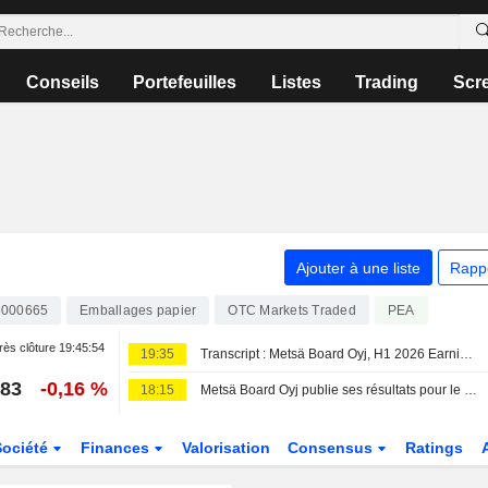
Conseils
Portefeuilles
Listes
Trading
Scr
Ajouter à une liste
Rapp
9000665
Emballages papier
PEA
OTC Markets Traded
ès clôture
19:45:54
19:35
Transcript : Metsä Board Oyj, H1 2026 Earnings Call, Aug 06, 2026
083
-0,16 %
18:15
Metsä Board Oyj publie ses résultats pour le deuxième trimestre et le premier semestre clos le 30 juin 2026
Société
Finances
Valorisation
Consensus
Ratings