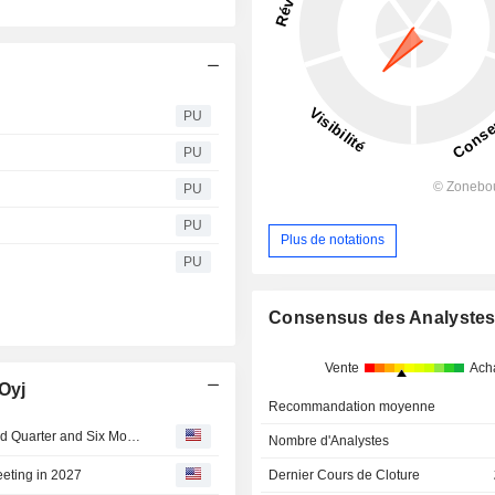
PU
PU
PU
PU
Plus de notations
PU
Consensus des Analyste
Vente
Ach
Oyj
Recommandation moyenne
Metsä Board Oyj Reports Earnings Results for the Second Quarter and Six Months Ended June 30, 2026
Nombre d'Analystes
Dernier Cours de Cloture
eeting in 2027