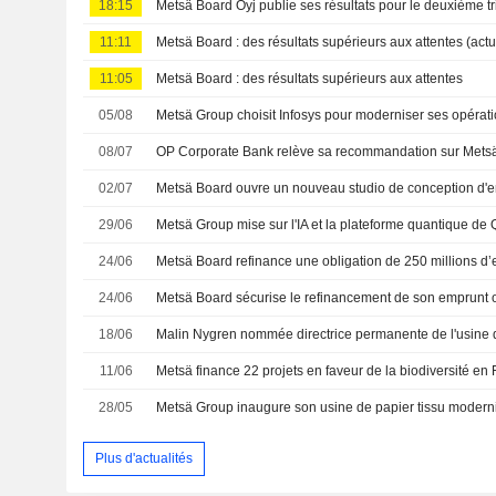
18:15
11:11
Metsä Board : des résultats supérieurs aux attentes (actu
11:05
Metsä Board : des résultats supérieurs aux attentes
05/08
Metsä Group choisit Infosys pour moderniser ses opérat
08/07
02/07
29/06
24/06
24/06
Metsä Board sécurise le refinancement de son emprunt o
18/06
Malin Nygren nommée directrice permanente de l'usine
11/06
Metsä finance 22 projets en faveur de la biodiversité en
28/05
Metsä Group inaugure son usine de papier tissu moder
Plus d'actualités