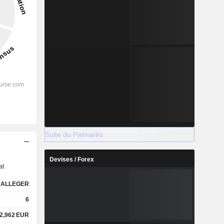
Suite du Palmarès
s
Devises / Forex
at
ALLEGER
6
2,962
EUR