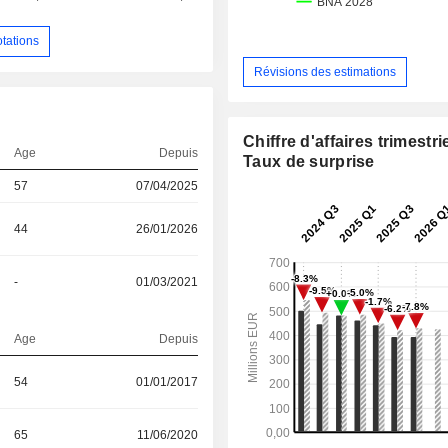
otations
Révisions des estimations
Chiffre d'affaires trimestrie
Age
Depuis
Taux de surprise
57
07/04/2025
44
26/01/2026
-
01/03/2021
Age
Depuis
54
01/01/2017
65
11/06/2020