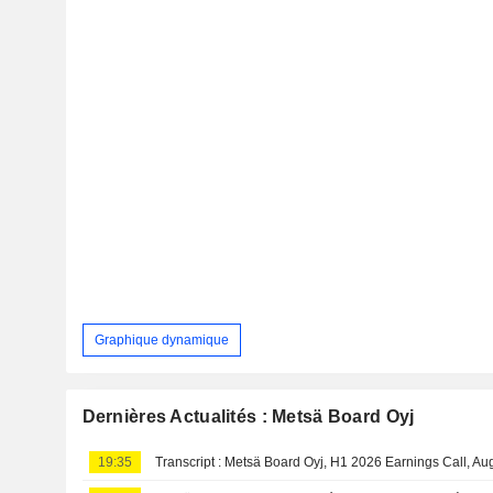
Graphique dynamique
Dernières Actualités : Metsä Board Oyj
19:35
Transcript : Metsä Board Oyj, H1 2026 Earnings Call, Au