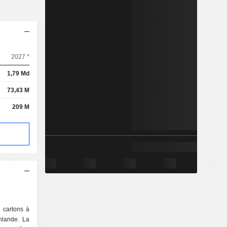
2027 *
1,79 Md
73,43 M
209 M
 cartons à
nlande. La