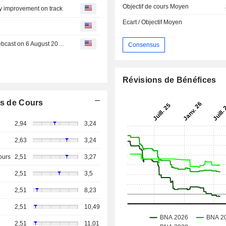
Objectif de cours Moyen
ity improvement on track
Ecart / Objectif Moyen
Invitation to Metsä Board's January-June 2026 results webcast on 6 August 2026 at 3:00 pm EEST
Consensus
Révisions de Bénéfices
s de Cours
2,94
3,24
2,63
3,24
ours
2,51
3,27
2,51
3,5
2,51
8,23
2,51
10,49
2,51
11,01