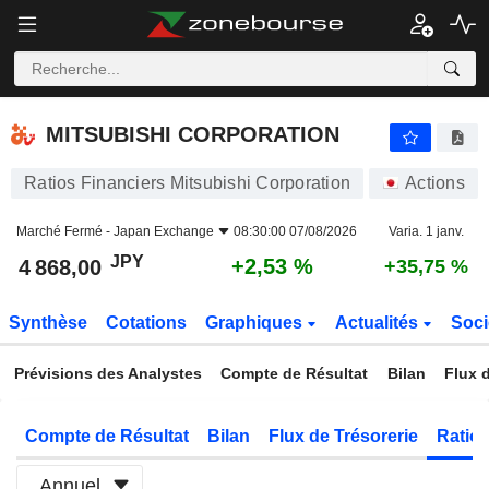
MITSUBISHI CORPORATION
4 868,00
¥
+2,53 %
MITSUBISHI CORPORATION
Ratios Financiers Mitsubishi Corporation
Actions
Marché Fermé -
Japan Exchange
08:30:00 07/08/2026
Varia. 1 janv.
JPY
+2,53 %
4 868,00
+35,75 %
Synthèse
Cotations
Graphiques
Actualités
Soci
Prévisions des Analystes
Compte de Résultat
Bilan
Flux d
Compte de Résultat
Bilan
Flux de Trésorerie
Ratios
Annuel