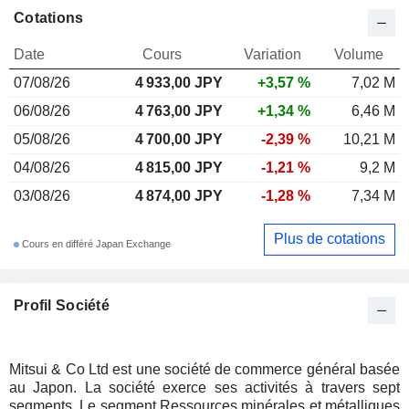
Cotations
Date
Cours
Variation
Volume
07/08/26
4 933,00
JPY
+3,57 %
7,02 M
06/08/26
4 763,00 JPY
+1,34 %
6,46 M
05/08/26
4 700,00 JPY
-2,39 %
10,21 M
04/08/26
4 815,00 JPY
-1,21 %
9,2 M
03/08/26
4 874,00 JPY
-1,28 %
7,34 M
Plus de cotations
Cours en différé Japan Exchange
Profil Société
Mitsui & Co Ltd est une société de commerce général basée
au Japon. La société exerce ses activités à travers sept
segments. Le segment Ressources minérales et métalliques