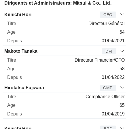
Dirigeants et Administrateurs: Mitsui & Co., Ltd.
Dirigeant
Titre
Age
Depuis
Kenichi Hori
CEO
Directeur Général
64
01/04/2021
Makoto Tanaka
DFI
Directeur Financier/CFO
58
01/04/2022
Hirotatsu Fujiwara
CMP
Compliance Officer
65
01/04/2019
Administrateur
Titre
Age
Depuis
Kenichi Hori
BRD