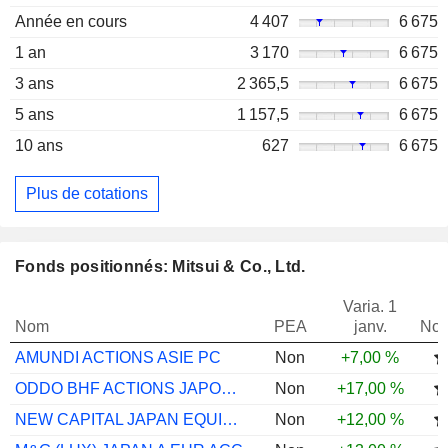
Année en cours
4 407
6 675
1 an
3 170
6 675
3 ans
2 365,5
6 675
5 ans
1 157,5
6 675
10 ans
627
6 675
Plus de cotations
Fonds positionnés: Mitsui & Co., Ltd.
Varia. 1
Nom
PEA
janv.
Not
AMUNDI ACTIONS ASIE PC
Non
+7,00 %
ODDO BHF ACTIONS JAPON CR-EUR
Non
+17,00 %
NEW CAPITAL JAPAN EQUITY JPY INST ACC
Non
+12,00 %