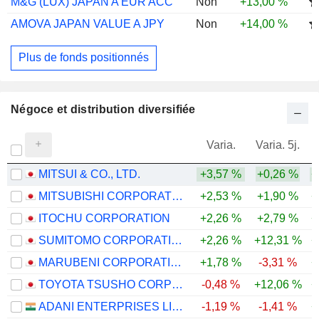
M&G (LUX) JAPAN A EUR ACC
Non
+13,00 %
AMOVA JAPAN VALUE A JPY
Non
+14,00 %
Plus de fonds positionnés
Négoce et distribution diversifiée
Varia.
Varia. 5j.
MITSUI & CO., LTD.
+3,57 %
+0,26 %
+
MITSUBISHI CORPORATION
+2,53 %
+1,90 %
+
ITOCHU CORPORATION
+2,26 %
+2,79 %
+
SUMITOMO CORPORATION
+2,26 %
+12,31 %
+
MARUBENI CORPORATION
+1,78 %
-3,31 %
+
TOYOTA TSUSHO CORPORATION
-0,48 %
+12,06 %
+
ADANI ENTERPRISES LIMITED
-1,19 %
-1,41 %
+