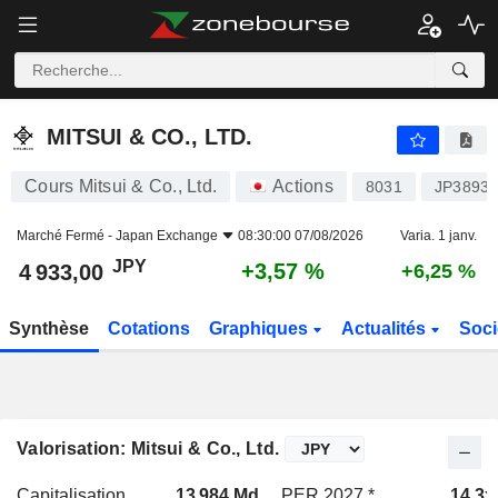
MITSUI & CO., LTD.
4 933,00
¥
+3,57 %
MITSUI & CO., LTD.
Cours Mitsui & Co., Ltd.
Actions
8031
JP3893
Marché Fermé -
Japan Exchange
08:30:00 07/08/2026
Varia. 1 janv.
JPY
+3,57 %
4 933,00
+6,25 %
Synthèse
Cotations
Graphiques
Actualités
Soci
Valorisation: Mitsui & Co., Ltd.
Capitalisation
13 984 Md
PER 2027 *
14,3x