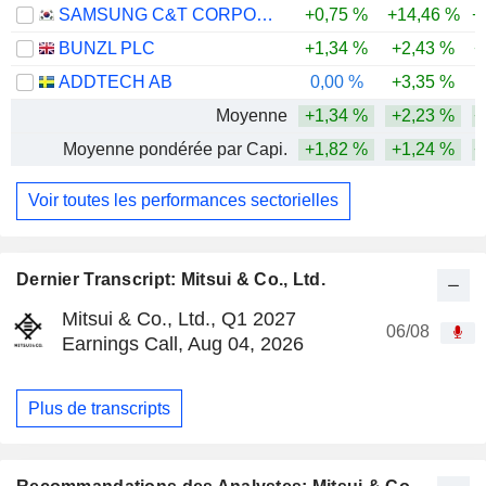
SAMSUNG C&T CORPORATION
+0,75 %
+14,46 %
+
BUNZL PLC
+1,34 %
+2,43 %
+
ADDTECH AB
0,00 %
+3,35 %
Moyenne
+1,34 %
+2,23 %
+
Moyenne pondérée par Capi.
+1,82 %
+1,24 %
+
Voir toutes les performances sectorielles
Dernier Transcript: Mitsui & Co., Ltd.
Mitsui & Co., Ltd., Q1 2027
06/08
Earnings Call, Aug 04, 2026
Plus de transcripts