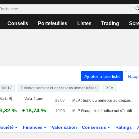
Conseils
Portefeuilles
Listes
Trading
Scr
Ajouter à une liste
Rapp
00017
Développement et opérations immobilières
PEA
Varia. 5j.
Varia. 1 janv.
29/07
MLP : bond du bénéfice au deuxième trimestre, l'action progresse
3,32 %
+18,74 %
19/05
MLP Group : le bénéfice net s'établit à 32,5 millions de zlotys au premier trimestre
Société
Finances
Valorisation
Consensus
Ratings