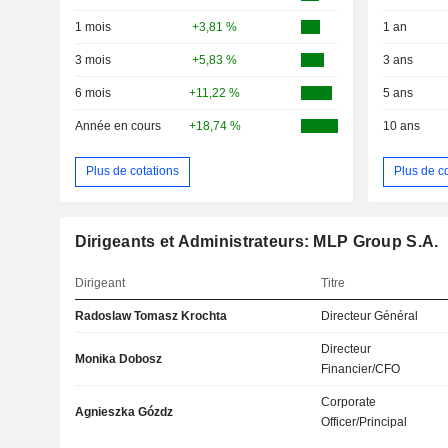
1 mois
+3,81 %
1 an
3 mois
+5,83 %
3 ans
6 mois
+11,22 %
5 ans
Année en cours
+18,74 %
10 ans
Plus de cotations
Plus de c
Dirigeants et Administrateurs: MLP Group S.A.
Dirigeant
Titre
Radoslaw Tomasz Krochta
Directeur Général
Directeur
Monika Dobosz
Financier/CFO
Corporate
Agnieszka Gózdz
Officer/Principal