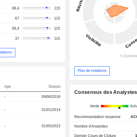
68,4
115
67
115
58,4
115
37
115
otations
Plus de notations
Age
Depuis
Consensus des Analyste
-
09/06/2016
Vente
Ach
-
01/01/2014
Recommandation moyenne
AC
-
01/05/2022
Nombre d'Analystes
Dernier Cours de Cloture