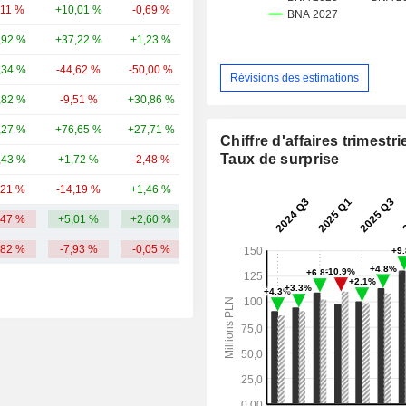
,11 %
+10,01 %
-0,69 %
3,01 Md
,92 %
+37,22 %
+1,23 %
2,22 Md
,34 %
-44,62 %
-50,00 %
1,42 Md
Révisions des estimations
,82 %
-9,51 %
+30,86 %
1,09 Md
,27 %
+76,65 %
+27,71 %
999 M
Chiffre d'affaires trimestrie
Taux de surprise
,43 %
+1,72 %
-2,48 %
699 M
,21 %
-14,19 %
+1,46 %
611 M
,47 %
+5,01 %
+2,60 %
2,58 Md
,82 %
-7,93 %
-0,05 %