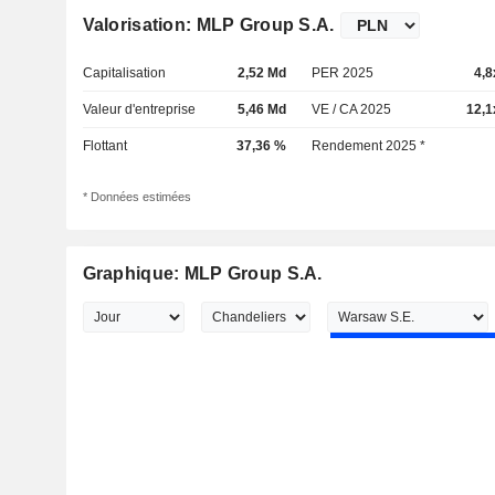
Valorisation: MLP Group S.A.
Capitalisation
2,52 Md
PER 2025
4,8
Valeur d'entreprise
5,46 Md
VE / CA 2025
12,1
Flottant
37,36 %
Rendement 2025 *
* Données estimées
Graphique: MLP Group S.A.