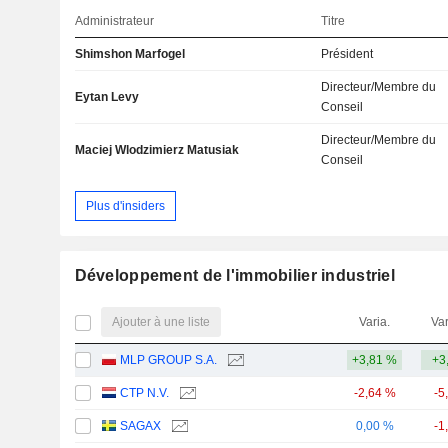
Administrateur
Titre
Shimshon Marfogel
Président
Directeur/Membre du
Eytan Levy
Conseil
Directeur/Membre du
Maciej Wlodzimierz Matusiak
Conseil
Plus d'insiders
Développement de l'immobilier industriel
Ajouter à une liste
Varia.
Var
MLP GROUP S.A.
+3,81 %
+3
CTP N.V.
-2,64 %
-5
SAGAX
0,00 %
-1