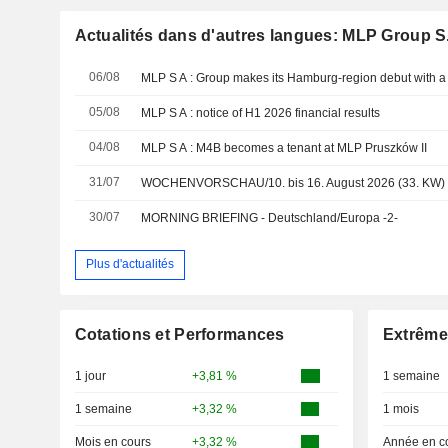
Actualités dans d'autres langues: MLP Group S
06/08
05/08
MLP S A : notice of H1 2026 financial results
04/08
MLP S A : M4B becomes a tenant at MLP Pruszków II
31/07
WOCHENVORSCHAU/10. bis 16. August 2026 (33. KW)
30/07
MORNING BRIEFING - Deutschland/Europa -2-
Plus d'actualités
Cotations et Performances
Extrême
1 jour
+3,81 %
1 semaine
1 semaine
+3,32 %
1 mois
Mois en cours
+3,32 %
Année en c