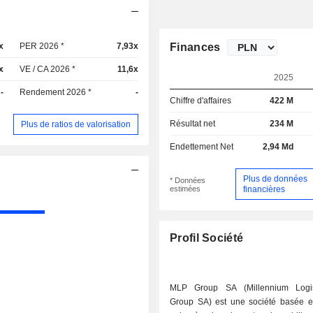
x
PER 2026 *
7,93x
Finances
x
VE / CA 2026 *
11,6x
2025
-
Rendement 2026 *
-
Chiffre d'affaires
422 M
Résultat net
234 M
Plus de ratios de valorisation
Endettement Net
2,94 Md
Plus de données
* Données
estimées
financières
Profil Société
MLP Group SA (Millennium Logis
Group SA) est une société basée 