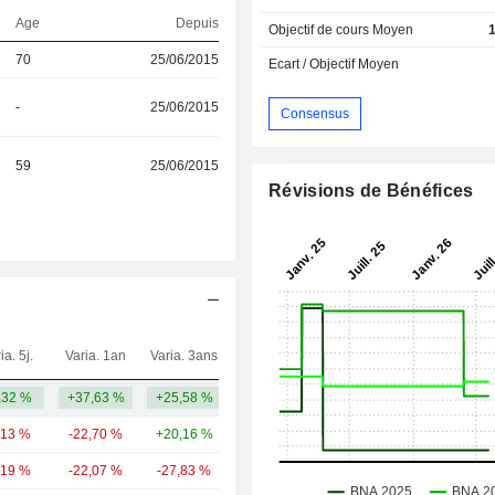
Age
Depuis
Objectif de cours Moyen
70
25/06/2015
Ecart / Objectif Moyen
-
25/06/2015
Consensus
59
25/06/2015
Révisions de Bénéfices
ia. 5j.
Varia. 1an
Varia. 3ans
Capi.($)
,32 %
+37,63 %
+25,58 %
675 M
,13 %
-22,70 %
+20,16 %
8,56 Md
,19 %
-22,07 %
-27,83 %
6,51 Md