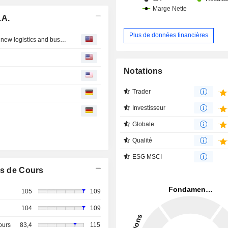
.A.
Plus de données financières
MLP S A : Group makes its Hamburg-region debut with a new logistics and business park
Notations
Trader
Investisseur
Globale
Qualité
ESG MSCI
s de Cours
105
109
104
109
ours
83,4
115