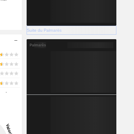
Suite du Palmarès
Palmarès
-