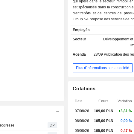
qui opère dans le secteur immobilier.
est spécialisée dans la construction e
d'entrepôts et de centres de produ
Group SA propose des services de co
promotion immobilière. Elle fournit de
Employés
à une clientèle nationale et interna
société exploite quatre parcs logist
Secteur
Développement et 
Pruszkow I, MLP Pruszkow II, MLP Ty
i
Poznan. Elle développe égalemen
Agenda
28/09
Publication des résultat
logistique MLP Bierun. L'actionnaire p
la société est Cajamarca Holland BV
Bas.
Plus d'informations sur la société
Cotations
Date
Cours
Variation
07/08/26
109,00
PLN
+3,81 %
06/08/26
105,00 PLN
0,00 %
progresse
DP
05/08/26
105,00 PLN
-0,47 %