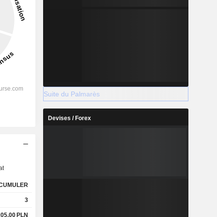
Suite du Palmarès
Devises / Forex
s
at
CUMULER
3
105,00
PLN