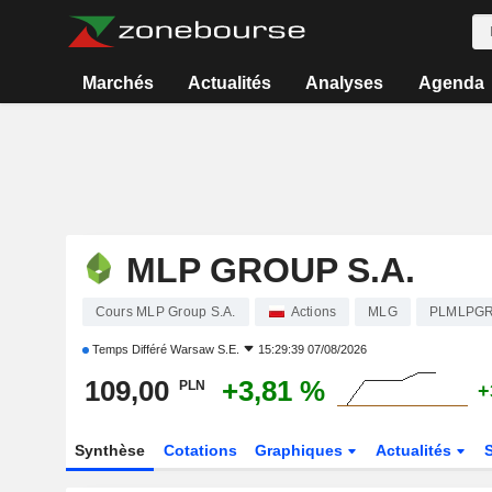
Marchés
Actualités
Analyses
Agenda
MLP GROUP S.A.
Cours MLP Group S.A.
Actions
MLG
PLMLPGR
Temps Différé
Warsaw S.E.
15:29:39 07/08/2026
109,00
+3,81 %
PLN
+
Synthèse
Cotations
Graphiques
Actualités