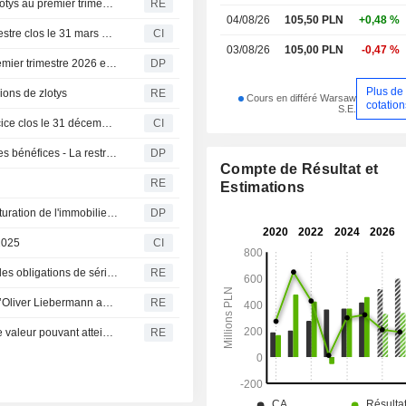
MLP Group : le bénéfice net s'établit à 32,5 millions de zlotys au premier trimestre
RE
04/08/26
105,50 PLN
+0,48 %
MLP Group S.A. publie ses résultats pour le premier trimestre clos le 31 mars 2026
CI
03/08/26
105,00 PLN
-0,47 %
MLP affiche une forte progression de ses résultats au premier trimestre 2026 et confirme ses objectifs
DP
Plus de
ions de zlotys
RE
Cours en différé Warsaw
cotation
S.E.
MLP Group S.A. publie ses résultats annuels pour l'exercice clos le 31 décembre 2025
CI
MLP vise un rebond de ses résultats après une baisse des bénéfices - La restructuration pèse sur 2025
DP
Compte de Résultat et
RE
Estimations
MLP : baisse du résultat opérationnel en 2025, la restructuration de l'immobilier pèse sur les comptes
DP
2025
CI
MLP Group procèdera au remboursement anticipé total des obligations de série G
RE
Le conseil de surveillance de MLP prolonge le mandat d’Oliver Liebermann au directoire
RE
MLP Group prévoit d'émettre des obligations vertes d'une valeur pouvant atteindre 350 millions d'euros
RE