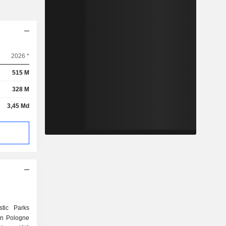
2026 *
515 M
328 M
3,45 Md
tic Parks
en Pologne