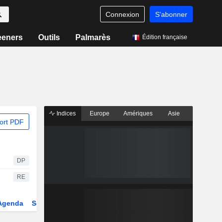
Connexion
S'abonner
eeners
Outils
Palmarès
Édition française
Indices
Europe
Amériques
Asie
ort PDF
DP
RE
Agenda
Secteur
Dérivés