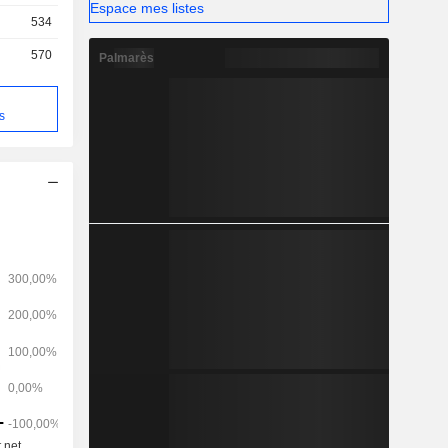
Espace mes listes
534
570
Palmarès
s