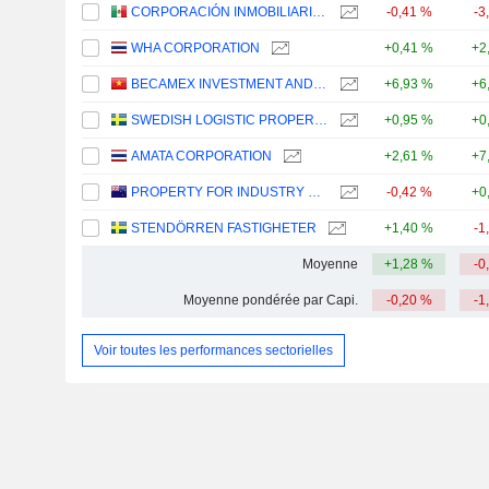
CORPORACIÓN INMOBILIARIA VESTA, S.A.B. DE C.V.
-0,41 %
-3
WHA CORPORATION
+0,41 %
+2
BECAMEX INVESTMENT AND INDUSTRIAL DEVELOPMENT GROUP
+6,93 %
+6
SWEDISH LOGISTIC PROPERTY AB
+0,95 %
+0
AMATA CORPORATION
+2,61 %
+7
PROPERTY FOR INDUSTRY LIMITED
-0,42 %
+0
STENDÖRREN FASTIGHETER
+1,40 %
-1
Moyenne
+1,28 %
-0
Moyenne pondérée par Capi.
-0,20 %
-1
Voir toutes les performances sectorielles