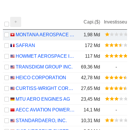
Capi.($)
Investisseur
MONTANA AEROSPACE AG
1,98 Md
SAFRAN
172 Md
HOWMET AEROSPACE INC.
117 Md
TRANSDIGM GROUP INC.
69,36 Md
-
HEICO CORPORATION
42,78 Md
CURTISS-WRIGHT CORPORATION
27,65 Md
MTU AERO ENGINES AG
23,45 Md
AECC AVIATION POWER CO.,LTD
14,1 Md
-
STANDARDAERO, INC.
10,31 Md