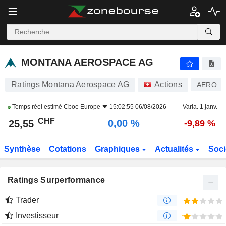
MONTANA AEROSPACE AG
25,55
CHF
0,00 %
MONTANA AEROSPACE AG
Ratings Montana Aerospace AG
Actions
AERO
Temps réel estimé
Cboe Europe
15:02:55 06/08/2026
Varia. 1 janv.
CHF
0,00 %
25,55
-9,89 %
Synthèse
Cotations
Graphiques
Actualités
Soci
Ratings Surperformance
Trader
Investisseur