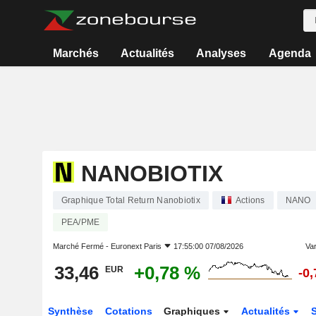
Marchés
Actualités
Analyses
Agenda
NANOBIOTIX
Graphique Total Return Nanobiotix
Actions
NANO
PEA/PME
Marché Fermé -
Euronext Paris
17:55:00 07/08/2026
Var
33,46
+0,78 %
EUR
-0
Synthèse
Cotations
Graphiques
Actualités