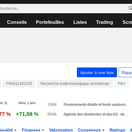
Conseils
Portefeuilles
Listes
Trading
Scr
Ajouter à une liste
Rapp
FR0011341205
Recherche biotechnologique et médicale
PEA
ia. 5j.
Varia. 1 janv.
15/06
Financements dilutifs et fonds vautours : le législateur s'en mêle enfin
,77 %
+71,59 %
05/06
Agenda des dividendes et des AG : des coupons chez Saint-Gobain et Orange
Société
Finances
Valorisation
Consensus
Ratings