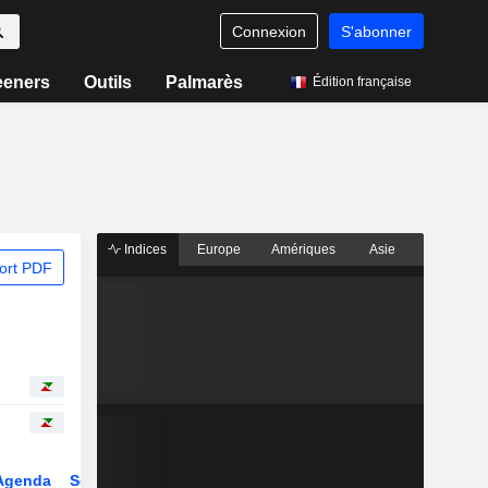
Connexion
S'abonner
eeners
Outils
Palmarès
Édition française
Indices
Europe
Amériques
Asie
ort PDF
Agenda
Secteur
Dérivés