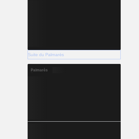
Suite du Palmarès
Palmarès