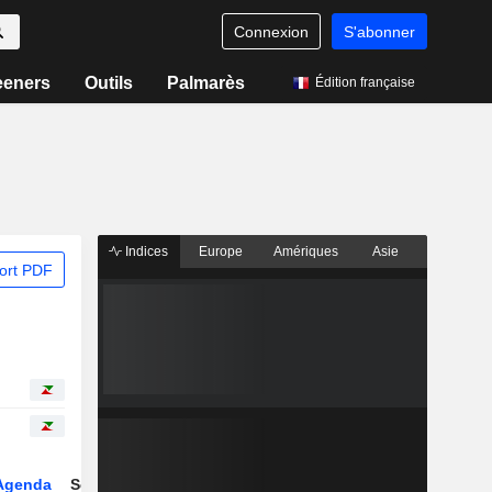
Connexion
S'abonner
eeners
Outils
Palmarès
Édition française
Indices
Europe
Amériques
Asie
ort PDF
Agenda
Secteur
Dérivés