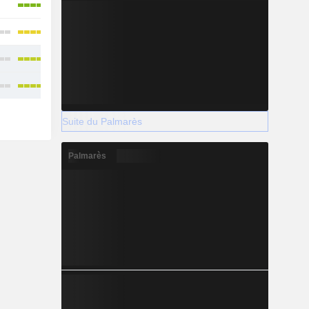
Suite du Palmarès
Palmarès