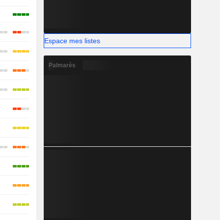
Espace mes listes
Palmarès