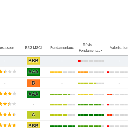
Révisions
vestisseur
ESG MSCI
Fondamentaux
Valorisatio
Fondamentaux
BBB
-
-
-
AAA
B
-
-
-
AAA
-
A
BBB