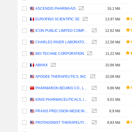
ASCENDIS PHARMA A/S
16,1 Md
EUROFINS SCIENTIFIC SE
13,97 Md
ICON PUBLIC LIMITED COMPANY
12,62 Md
CHARLES RIVER LABORATORIES INTERNATIONAL, INC.
12,56 Md
BIO-TECHNE CORPORATION
11,22 Md
ABIVAX
10,86 Md
APOGEE THERAPEUTICS, INC.
10,08 Md
PHARMARON BEIJING CO., LTD.
9,86 Md
IONIS PHARMACEUTICALS, INC.
9,01 Md
PRAXIS PRECISION MEDICINES, INC.
8,9 Md
PROTAGONIST THERAPEUTICS, INC.
8,83 Md