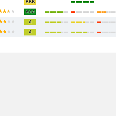
BBB
-
-
-
AAA
A
A