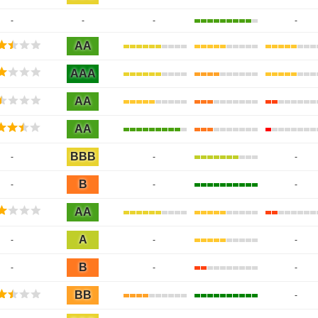
-
-
-
-
AA
AAA
AA
AA
BBB
-
-
-
B
-
-
-
AA
A
-
-
-
B
-
-
-
BB
-