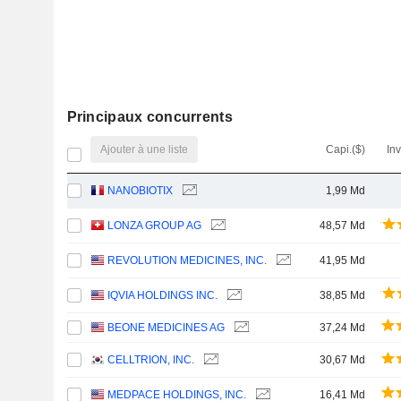
Principaux concurrents
Ajouter à une liste
Capi.($)
In
NANOBIOTIX
1,99 Md
LONZA GROUP AG
48,57 Md
REVOLUTION MEDICINES, INC.
41,95 Md
IQVIA HOLDINGS INC.
38,85 Md
BEONE MEDICINES AG
37,24 Md
CELLTRION, INC.
30,67 Md
MEDPACE HOLDINGS, INC.
16,41 Md