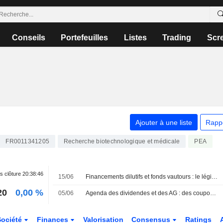
Conseils
Portefeuilles
Listes
Trading
Scr
Ajouter à une liste
Rapp
FR0011341205
Recherche biotechnologique et médicale
PEA
s clôture
20:38:46
15/06
Financements dilutifs et fonds vautours : le législateur s'en mêle enfin
20
0,00 %
05/06
Agenda des dividendes et des AG : des coupons chez Saint-Gobain et Orange
Société
Finances
Valorisation
Consensus
Ratings